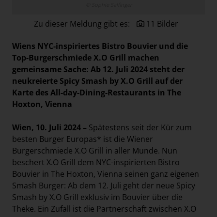
© Sophie Salfinger
Paradies Garten
Zu dieser Meldung gibt es:
11 Bilder
Raisin
section.d
Wiens NYC-inspiriertes Bistro Bouvier und die
Swiss Life Select
Top-Burgerschmiede X.O Grill machen
gemeinsame Sache: Ab 12. Juli 2024 steht der
The Companion
neukreierte Spicy Smash by X.O Grill auf der
The Hoxton
Karte des All-day-Dining-Restaurants in The
Hoxton, Vienna
Unibail-Rodamco-Westfield
Vöslauer
Wien, 10. Juli 2024 –
Spätestens seit der Kür zum
NMK
besten Burger Europas* ist die Wiener
Burgerschmiede X.O Grill in aller Munde. Nun
MEDIA
beschert X.O Grill dem NYC-inspirierten Bistro
Bouvier in The Hoxton, Vienna seinen ganz eigenen
KONTAKT
Smash Burger: Ab dem 12. Juli geht der neue Spicy
Smash by X.O Grill exklusiv im Bouvier über die
Theke. Ein Zufall ist die Partnerschaft zwischen X.O