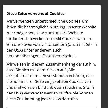
Diese Seite verwendet Cookies.
Wir verwenden unterschiedliche Cookies, um
Ihnen die best­mögliche Nutzung unserer Website
zu ermöglichen, sowie um unsere Website
fortlaufend zu verbessern. Mit Cookies werden
von uns sowie von Drittanbietern (auch mit Sitz in
den USA) unter anderem auch
personenbezogene Daten verarbeitet.
Meldungen
/
The Hoxton
MELDUNGEN
Wir weisen in diesem Zusammenhang darauf hin,
Text
Bilder
LOEBELL NORDBERG
dass Sie sich mit dem Klicken auf „Alle
akzeptieren“ damit ein­ver­standen erklären, dass
INNER
10.07.2024
die auf unserer Seite eingesetzten Cookies von
Bouvier X X.O Grill:
aehre
uns und von den Drittanbietern (auch mit Sitz in
Astoria Artshow
den USA) verwendet werden dürfen. Sie können
Eigens kreierter X.O
diese Zustimmung jederzeit widerrufen.
B/S/H Hausgeräte
Smash Burger ab 12.