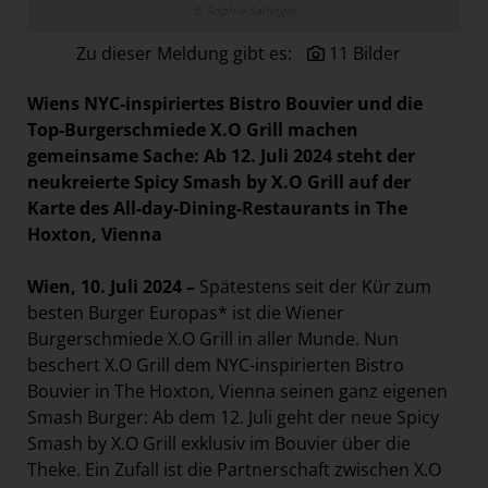
© Sophie Salfinger
Paradies Garten
Zu dieser Meldung gibt es:
11 Bilder
Raisin
section.d
Wiens NYC-inspiriertes Bistro Bouvier und die
Swiss Life Select
Top-Burgerschmiede X.O Grill machen
gemeinsame Sache: Ab 12. Juli 2024 steht der
The Companion
neukreierte Spicy Smash by X.O Grill auf der
The Hoxton
Karte des All-day-Dining-Restaurants in The
Hoxton, Vienna
Unibail-Rodamco-Westfield
Vöslauer
Wien, 10. Juli 2024 –
Spätestens seit der Kür zum
NMK
besten Burger Europas* ist die Wiener
Burgerschmiede X.O Grill in aller Munde. Nun
MEDIA
beschert X.O Grill dem NYC-inspirierten Bistro
Bouvier in The Hoxton, Vienna seinen ganz eigenen
KONTAKT
Smash Burger: Ab dem 12. Juli geht der neue Spicy
Smash by X.O Grill exklusiv im Bouvier über die
Theke. Ein Zufall ist die Partnerschaft zwischen X.O