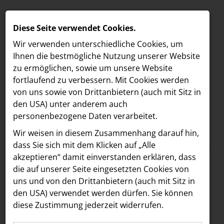
Diese Seite verwendet Cookies.
Wir verwenden unterschiedliche Cookies, um
Ihnen die best­mögliche Nutzung unserer Website
zu ermöglichen, sowie um unsere Website
fortlaufend zu verbessern. Mit Cookies werden
von uns sowie von Drittanbietern (auch mit Sitz in
den USA) unter anderem auch
personenbezogene Daten verarbeitet.
Meldungen
/
The Hoxton
MELDUNGEN
Wir weisen in diesem Zusammenhang darauf hin,
Text
Bilder
LOEBELL NORDBERG
dass Sie sich mit dem Klicken auf „Alle
akzeptieren“ damit ein­ver­standen erklären, dass
INNER
10.07.2024
die auf unserer Seite eingesetzten Cookies von
Bouvier X X.O Grill:
aehre
uns und von den Drittanbietern (auch mit Sitz in
Astoria Artshow
den USA) verwendet werden dürfen. Sie können
Eigens kreierter X.O
diese Zustimmung jederzeit widerrufen.
B/S/H Hausgeräte
Smash Burger ab 12.