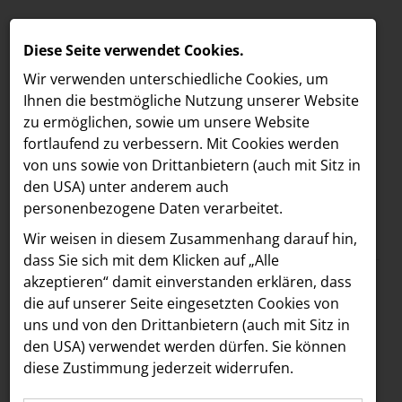
Diese Seite verwendet Cookies.
Wir verwenden unterschiedliche Cookies, um
Ihnen die best­mögliche Nutzung unserer Website
zu ermöglichen, sowie um unsere Website
fortlaufend zu verbessern. Mit Cookies werden
von uns sowie von Drittanbietern (auch mit Sitz in
den USA) unter anderem auch
personenbezogene Daten verarbeitet.
Meldungen
/
The Hoxton
MELDUNGEN
Wir weisen in diesem Zusammenhang darauf hin,
Text
Bilder
LOEBELL NORDBERG
dass Sie sich mit dem Klicken auf „Alle
akzeptieren“ damit ein­ver­standen erklären, dass
INNER
10.07.2024
die auf unserer Seite eingesetzten Cookies von
Bouvier X X.O Grill:
aehre
uns und von den Drittanbietern (auch mit Sitz in
Astoria Artshow
den USA) verwendet werden dürfen. Sie können
Eigens kreierter X.O
diese Zustimmung jederzeit widerrufen.
B/S/H Hausgeräte
Smash Burger ab 12.