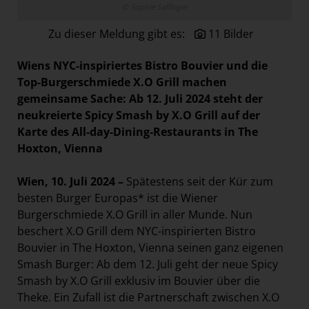
© Sophie Salfinger
Paradies Garten
Zu dieser Meldung gibt es:
11 Bilder
Raisin
section.d
Wiens NYC-inspiriertes Bistro Bouvier und die
Swiss Life Select
Top-Burgerschmiede X.O Grill machen
gemeinsame Sache: Ab 12. Juli 2024 steht der
The Companion
neukreierte Spicy Smash by X.O Grill auf der
The Hoxton
Karte des All-day-Dining-Restaurants in The
Hoxton, Vienna
Unibail-Rodamco-Westfield
Vöslauer
Wien, 10. Juli 2024 –
Spätestens seit der Kür zum
NMK
besten Burger Europas* ist die Wiener
Burgerschmiede X.O Grill in aller Munde. Nun
MEDIA
beschert X.O Grill dem NYC-inspirierten Bistro
Bouvier in The Hoxton, Vienna seinen ganz eigenen
KONTAKT
Smash Burger: Ab dem 12. Juli geht der neue Spicy
Smash by X.O Grill exklusiv im Bouvier über die
Theke. Ein Zufall ist die Partnerschaft zwischen X.O