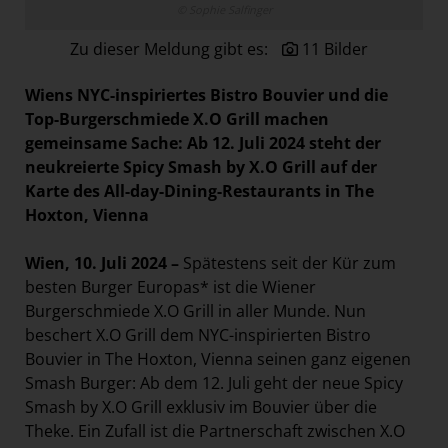
© Sophie Salfinger
Paradies Garten
Zu dieser Meldung gibt es:
11 Bilder
Raisin
section.d
Wiens NYC-inspiriertes Bistro Bouvier und die
Swiss Life Select
Top-Burgerschmiede X.O Grill machen
gemeinsame Sache: Ab 12. Juli 2024 steht der
The Companion
neukreierte Spicy Smash by X.O Grill auf der
The Hoxton
Karte des All-day-Dining-Restaurants in The
Hoxton, Vienna
Unibail-Rodamco-Westfield
Vöslauer
Wien, 10. Juli 2024 –
Spätestens seit der Kür zum
NMK
besten Burger Europas* ist die Wiener
Burgerschmiede X.O Grill in aller Munde. Nun
MEDIA
beschert X.O Grill dem NYC-inspirierten Bistro
Bouvier in The Hoxton, Vienna seinen ganz eigenen
KONTAKT
Smash Burger: Ab dem 12. Juli geht der neue Spicy
Smash by X.O Grill exklusiv im Bouvier über die
Theke. Ein Zufall ist die Partnerschaft zwischen X.O