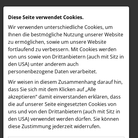
Diese Seite verwendet Cookies.
Wir verwenden unterschiedliche Cookies, um
Ihnen die best­mögliche Nutzung unserer Website
zu ermöglichen, sowie um unsere Website
fortlaufend zu verbessern. Mit Cookies werden
von uns sowie von Drittanbietern (auch mit Sitz in
den USA) unter anderem auch
personenbezogene Daten verarbeitet.
Meldungen
/
The Hoxton
MELDUNGEN
Wir weisen in diesem Zusammenhang darauf hin,
Text
Bilder
LOEBELL NORDBERG
dass Sie sich mit dem Klicken auf „Alle
akzeptieren“ damit ein­ver­standen erklären, dass
INNER
10.07.2024
die auf unserer Seite eingesetzten Cookies von
Bouvier X X.O Grill:
aehre
uns und von den Drittanbietern (auch mit Sitz in
Astoria Artshow
den USA) verwendet werden dürfen. Sie können
Eigens kreierter X.O
diese Zustimmung jederzeit widerrufen.
B/S/H Hausgeräte
Smash Burger ab 12.