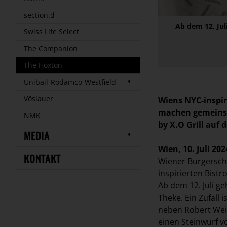
section.d
Ab dem 12. Jul
Swiss Life Select
The Companion
The Hoxton
Unibail-Rodamco-Westfield
Vöslauer
Wiens NYC-inspir
machen gemeinsam
NMK
by X.O Grill auf 
MEDIA
Wien, 10. Juli 202
KONTAKT
Wiener Burgerschm
inspirierten Bist
Ab dem 12. Juli ge
Theke. Ein Zufall 
neben Robert Weis
einen Steinwurf v