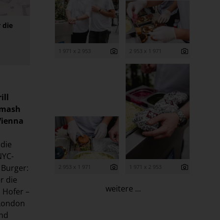
 die
1 971 x 2 953
2 953 x 1 971
ill
 Smash
Vienna
 die
NYC-
 Burger:
2 953 x 1 971
1 971 x 2 953
r die
weitere ...
n Hofer –
 London
und