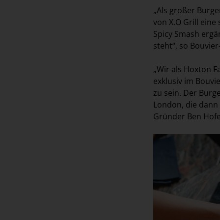
„Als großer Burge
von X.O Grill ein
Spicy Smash ergän
steht“, so Bouvie
„Wir als Hoxton F
exklusiv im Bouvi
zu sein. Der Burg
London, die dann 
Gründer Ben Hofe