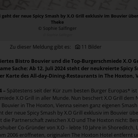
i geht der neue Spicy Smash by X.O Grill exklusiv im Bouvier über
Theke
© Sophie Salfinger
© Sophie Salfinger
Zu dieser Meldung gibt es:
11 Bilder
iertes Bistro Bouvier und die Top-Burgerschmiede X.O Gr
e Sache: Ab 12. Juli 2024 steht der neukreierte Spicy
der Karte des All-day-Dining-Restaurants in The Hoxton, 
4 –
Spätestens seit der Kür zum besten Burger Europas* ist
iede X.O Grill in aller Munde. Nun beschert X.O Grill dem 
ro Bouvier in The Hoxton, Vienna seinen ganz eigenen Smash
ht der neue Spicy Smash by X.O Grill exklusiv im Bouvier übe
ist die Partnerschaft zwischen X.O und The Hoxton nicht: Be
huber Co-Gründer von X.O – lebte 10 Jahre in Shoreditch,
om 2006 eröffneten, originalen The Hoxton Hotel entfernt 