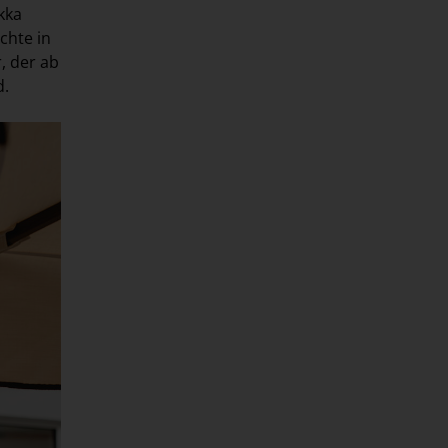
kka
chte in
, der ab
d.