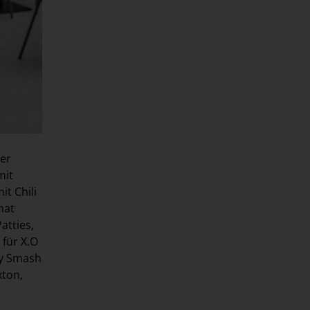
ker
mit
t Chili
hat
atties,
 für X.O
cy Smash
xton,