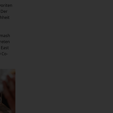
voriten
 Der
hheit
 Smash
treten
 East
 Co-