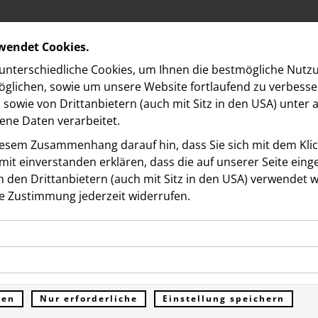
rwendet Cookies.
nterschiedliche Cookies, um Ihnen die best­mögliche Nutz
glichen, sowie um unsere Website fortlaufend zu verbesse
sowie von Drittanbietern (auch mit Sitz in den USA) unter
ne Daten verarbeitet.
iesem Zusammenhang darauf hin, dass Sie sich mit dem Klick
it ein­ver­standen erklären, dass die auf unserer Seite ein
 den Drittanbietern (auch mit Sitz in den USA) verwendet 
on
e Zustimmung jederzeit widerrufen.
ookies ermöglichen grundlegende Funktionen und sind für d
X X.O Grill: Eigens kreier
Funktion der Website erforderlich. Diese Cookies speichern
kies erfassen Informationen anonym. Diese Informationen h
genen Daten und werden an keine Dritten übermittelt.
sh Burger ab 12. Juli auf
e unsere Besucher unsere Website nutzen.
ren
Nur erforderliche
Einstellung speichern
ümer der Website (Erstanbieter)