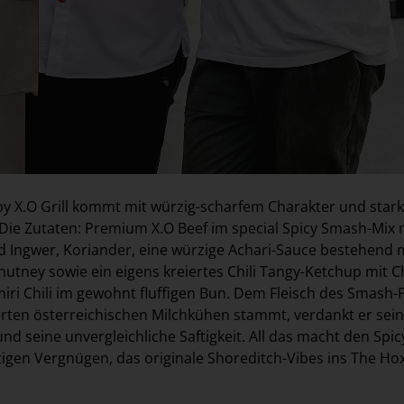
y X.O Grill kommt mit würzig-scharfem Charakter und star
Die Zutaten: Premium X.O Beef im special Spicy Smash-Mix 
Ingwer, Koriander, eine würzige Achari-Sauce bestehend mi
utney sowie ein eigens kreiertes Chili Tangy-Ketchup mit C
ri Chili im gewohnt fluffigen Bun. Dem Fleisch des Smash-P
rten österreichischen Milchkühen stammt, verdankt er sein
nd seine unvergleichliche Saftigkeit. All das macht den Spi
gen Vergnügen, das originale Shoreditch-Vibes ins The Ho