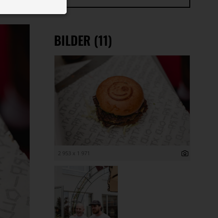
 ID auf Ihrem
 Funktion der
BILDER (11)
2 953 x 1 971