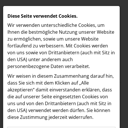
Diese Seite verwendet Cookies.
Wir verwenden unterschiedliche Cookies, um
Ihnen die best­mögliche Nutzung unserer Website
zu ermöglichen, sowie um unsere Website
fortlaufend zu verbessern. Mit Cookies werden
von uns sowie von Drittanbietern (auch mit Sitz in
den USA) unter anderem auch
personenbezogene Daten verarbeitet.
Meldungen
/
The Hoxton
MELDUNGEN
Wir weisen in diesem Zusammenhang darauf hin,
Text
Bilder
LOEBELL NORDBERG
dass Sie sich mit dem Klicken auf „Alle
akzeptieren“ damit ein­ver­standen erklären, dass
INNER
10.07.2024
die auf unserer Seite eingesetzten Cookies von
Bouvier X X.O Grill:
aehre
uns und von den Drittanbietern (auch mit Sitz in
Astoria Artshow
den USA) verwendet werden dürfen. Sie können
Eigens kreierter X.O
diese Zustimmung jederzeit widerrufen.
B/S/H Hausgeräte
Smash Burger ab 12.