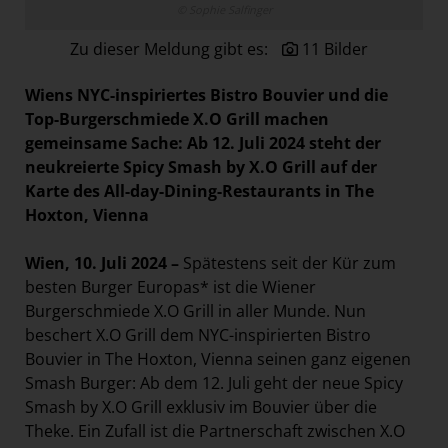
© Sophie Salfinger
Paradies Garten
Zu dieser Meldung gibt es:
11 Bilder
Raisin
section.d
Wiens NYC-inspiriertes Bistro Bouvier und die
Swiss Life Select
Top-Burgerschmiede X.O Grill machen
gemeinsame Sache: Ab 12. Juli 2024 steht der
The Companion
neukreierte Spicy Smash by X.O Grill auf der
The Hoxton
Karte des All-day-Dining-Restaurants in The
Hoxton, Vienna
Unibail-Rodamco-Westfield
Vöslauer
Wien, 10. Juli 2024 –
Spätestens seit der Kür zum
NMK
besten Burger Europas* ist die Wiener
Burgerschmiede X.O Grill in aller Munde. Nun
MEDIA
beschert X.O Grill dem NYC-inspirierten Bistro
Bouvier in The Hoxton, Vienna seinen ganz eigenen
KONTAKT
Smash Burger: Ab dem 12. Juli geht der neue Spicy
Smash by X.O Grill exklusiv im Bouvier über die
Theke. Ein Zufall ist die Partnerschaft zwischen X.O