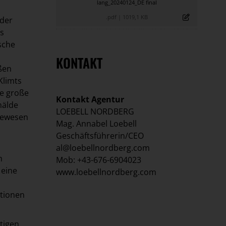
lang_20240124_DE final
.pdf
|
1019,1 KB
 der
es
sche
KONTAKT
ßen
Klimts
ne große
Kontakt Agentur
mälde
LOEBELL NORDBERG
 gewesen
Mag. Annabel Loebell
Geschäftsführerin/CEO
al@loebellnordberg.com
m
Mob: +43-676-6904023
 eine
www.loebellnordberg.com
ationen
tigen