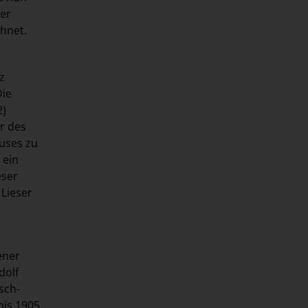
ner
chnet.
z
Die
2)
r des
auses zu
 ein
eser
 Lieser
ener
dolf
sch-
bis 1905