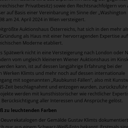
reichischer Privatbesitz) sowie den Rechtsnachfolgern von 
ser auf Basis einer Vereinbarung im Sinne der „Washington
98 am 24. April 2024 in Wien versteigert.
eitgrößte Auktionshaus Österreichs, hat sich in den mehr al
r Gründung als Haus mit einer hervorragenden Expertise au
eichischen Moderne etabliert.
s Spätwerk nicht in eine Versteigerung nach London oder 
ndern vom ungleich kleineren Wiener Auktionshaus im Kins
werden kann, ist auf dessen langjährige Erfahrung bei der
n Werken Klimts und mehr noch auf dessen internationale
ang mit sogenannten „Raubkunst-Fällen“, also mit Kunstw
NS-Zeit beschlagnahmt und entzogen wurden, zurückzuführ
rojekte werden mit kunsthistorischer wie rechtlicher Experti
 Berücksichtigung aller Interessen und Ansprüche gelöst.
ß zu leuchtenden Farben
en Oeuvrekatalogen der Gemälde Gustav Klimts dokumentiert
ch nur aus einem Schwarz-Weiß-Foto bekannt. Erstmals sin