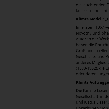
die leuchtenden F
koloristischen Int
Klimts Modell: „F
Im ersten, 1967 v
Novotny und Johann
Autoren der Werk
haben die Porträt
Großindustriellen
Geschichte und Pr
anderes Mitglied 
(1898-1962), die 
oder deren jünger
Klimts Auftragge
Die Familie Liese
Gesellschaft, in 
und Justus Lieser
ungarischen Monar