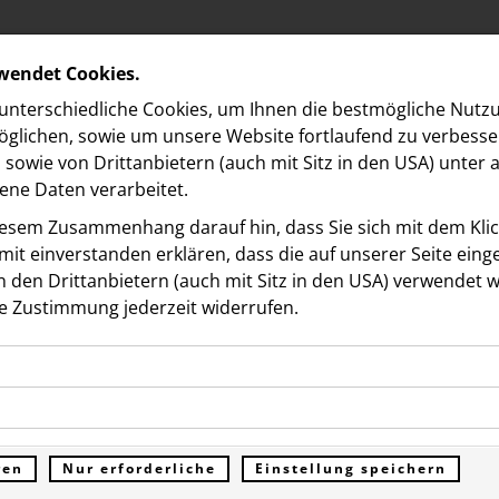
rwendet Cookies.
nterschiedliche Cookies, um Ihnen die best­mögliche Nutz
glichen, sowie um unsere Website fortlaufend zu verbesse
sowie von Drittanbietern (auch mit Sitz in den USA) unter
ne Daten verarbeitet.
iesem Zusammenhang darauf hin, dass Sie sich mit dem Klick
it ein­ver­standen erklären, dass die auf unserer Seite ein
 den Drittanbietern (auch mit Sitz in den USA) verwendet 
e Zustimmung jederzeit widerrufen.
Dokumente
ookies ermöglichen grundlegende Funktionen und sind für d
entdecktes Damenporträ
Funktion der Website erforderlich. Diese Cookies speichern
kies erfassen Informationen anonym. Diese Informationen h
genen Daten und werden an keine Dritten übermittelt.
Klimts in Sonderauktion
e unsere Besucher unsere Website nutzen.
ren
Nur erforderliche
Einstellung speichern
ümer der Website (Erstanbieter)