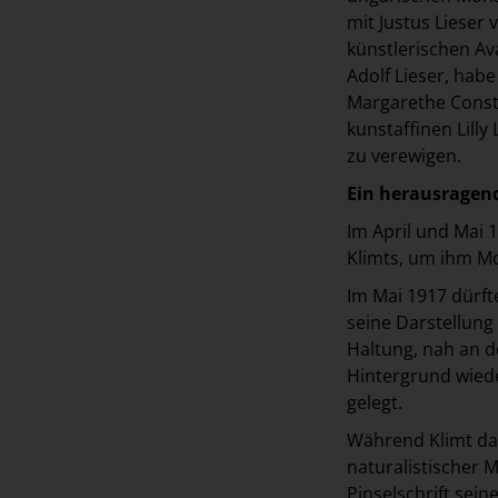
mit Justus Lieser 
künstlerischen Av
Adolf Lieser, hab
Margarethe Consta
kunstaffinen Lilly
zu verewigen.
Ein herausragend
Im April und Mai 
Klimts, um ihm Mo
Im Mai 1917 dürf
seine Darstellung 
Haltung, nah an d
Hintergrund wiede
gelegt.
Während Klimt das 
naturalistischer M
Pinselschrift sei