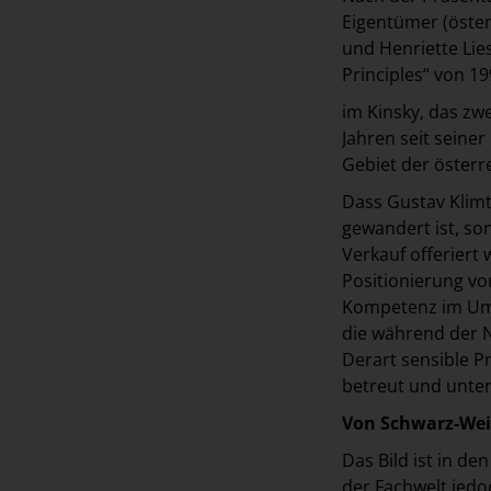
Eigentümer (öster
und Henriette Lie
Principles“ von 19
im Kinsky, das zw
Jahren seit seine
Gebiet der österr
Dass Gustav Klimt
gewandert ist, so
Verkauf offeriert 
Positionierung vo
Kompetenz im Umg
die während der 
Derart sensible P
betreut und unter
Von Schwarz-Wei
Das Bild ist in d
der Fachwelt jedo