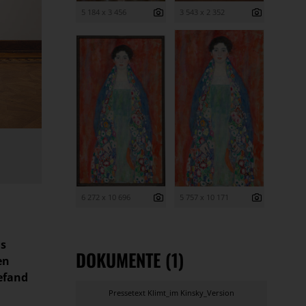
5 184 x 3 456
3 543 x 2 352
6 272 x 10 696
5 757 x 10 171
is
DOKUMENTE (1)
en
befand
Pressetext Klimt_im Kinsky_Version