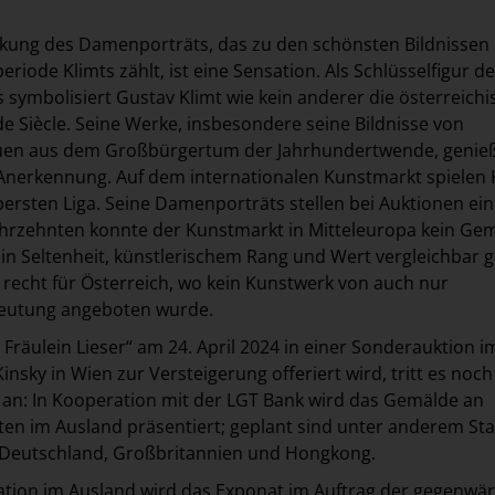
kung des Damenporträts, das zu den schönsten Bildnissen
eriode Klimts zählt, ist eine Sensation. Als Schlüsselfigur d
s symbolisiert Gustav Klimt wie kein anderer die österreichi
e Siècle. Seine Werke, insbesondere seine Bildnisse von
auen aus dem Großbürgertum der Jahrhundertwende, genie
Anerkennung. Auf dem internationalen Kunstmarkt spielen 
ersten Liga. Seine Damenporträts stellen bei Auktionen ei
 Jahrzehnten konnte der Kunstmarkt in Mitteleuropa kein Ge
 in Seltenheit, künstlerischem Rang und Wert vergleichbar
t recht für Österreich, wo kein Kunstwerk von auch nur
eutung angeboten wurde.
 Fräulein Lieser“ am 24. April 2024 in einer Sonderauktion i
nsky in Wien zur Versteigerung offeriert wird, tritt es noch
 an: In Kooperation mit der LGT Bank wird das Gemälde an
en im Ausland präsentiert; geplant sind unter anderem St
n Deutschland, Großbritannien und Hongkong.
tion im Ausland wird das Exponat im Auftrag der gegenwär