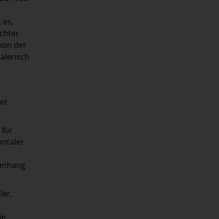
 es,
ochter
von der
malerisch
ier
 für
ontaler
 Umhang
ler,
ie