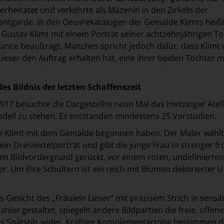
verheiratet und verkehrte als Mäzenin in den Zirkeln der
antgarde. In den Oeuvrekatalogen der Gemälde Klimts heißt
e Gustav Klimt mit einem Porträt seiner achtzehnjährigen T
nce beauftragt. Manches spricht jedoch dafür, dass Klimt 
 Lieser den Auftrag erhalten hat, eine ihrer beiden Töchter 
es Bildnis der letzten Schaffenszeit
1917 besuchte die Dargestellte neun Mal das Hietzinger Atel
dell zu stehen. Es entstanden mindestens 25 Vorstudien.
te Klimt mit dem Gemälde begonnen haben. Der Maler wählt
ein Dreiviertelporträt und gibt die junge Frau in strenger fr
en Bildvordergrund gerückt, vor einem roten, undefinierten
r. Um ihre Schultern ist ein reich mit Blumen dekorierter
Gesicht des „Fräulein Lieser“ mit präzisem Strich in sensib
anier gestaltet, spiegeln andere Bildpartien die freie, offene
nes Spätstils wider. Kräftige Komplementärtöne bestimmen d