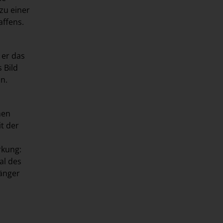
zu einer
affens.
 er das
 Bild
n.
hen
t der
rkung:
al des
gänger