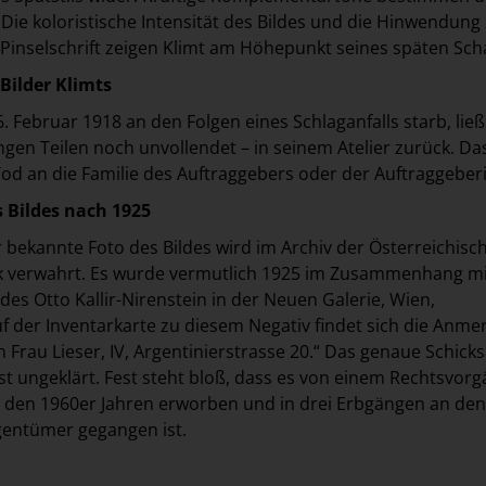
Die koloristische Intensität des Bildes und die Hinwendung 
 Pinselschrift zeigen Klimt am Höhepunkt seines späten Sch
 Bilder Klimts
. Februar 1918 an den Folgen eines Schlaganfalls starb, ließ
ngen Teilen noch unvollendet – in seinem Atelier zurück. Das
Tod an die Familie des Auftraggebers oder der Auftraggeberi
s Bildes nach 1925
r bekannte Foto des Bildes wird im Archiv der Österreichisc
ek verwahrt. Es wurde vermutlich 1925 im Zusammenhang mi
des Otto Kallir-Nirenstein in der Neuen Galerie, Wien,
der Inventarkarte zu diesem Negativ findet sich die Anme
n Frau Lieser, IV, Argentinierstrasse 20.“ Das genaue Schicks
ist ungeklärt. Fest steht bloß, dass es von einem Rechtsvor
n den 1960er Jahren erworben und in drei Erbgängen an den
gentümer gegangen ist.