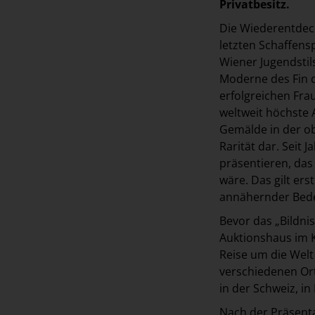
Privatbesitz.
Die Wiederentdec
letzten Schaffensp
Wiener Jugendstil
Moderne des Fin d
erfolgreichen Fr
weltweit höchste 
Gemälde in der ob
Rarität dar. Seit
präsentieren, das
wäre. Das gilt ers
annähernder Bed
Bevor das „Bildnis
Auktionshaus im Ki
Reise um die Welt
verschiedenen Ort
in der Schweiz, i
Nach der Präsenta