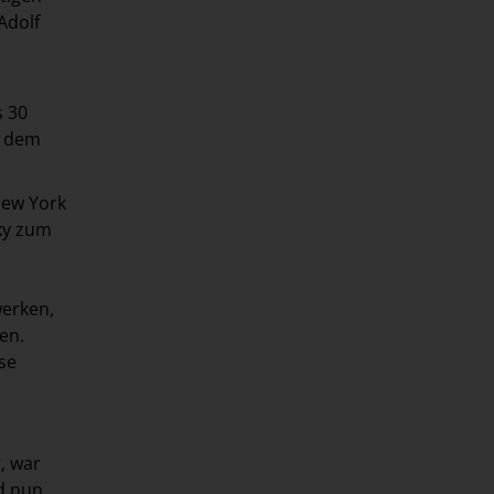
Adolf
s 30
f dem
New York
ky zum
erken,
en.
se
, war
d nun