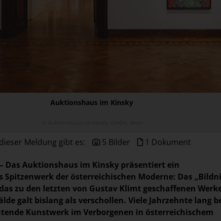
Auktionshaus im Kinsky
© Auktionshaus im Kinsky GmbH, Wien
dieser Meldung gibt es:
5 Bilder
1 Dokument
 – Das Auktionshaus im Kinsky präsentiert ein
 Spitzenwerk der österreichischen Moderne: Das „Bildn
, das zu den letzten von Gustav Klimt geschaffenen Werk
lde galt bislang als verschollen. Viele Jahrzehnte lang 
utende Kunstwerk im Verborgenen in österreichischem