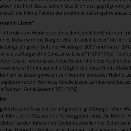
arben des Porträts zu sehen. Das Bildnis ist geprägt von je
ensität, die Klimts Palette der späten Schaffensjahre auszei
räulein Lieser“
eröffentlichten Werkverzeichnis der Gemälde Klimts von Frit
es Dobai wird die Dargestellte „Fräulein Lieser“ tituliert. 
kataloge jüngeren Datums (Weidinger 2007 und Natter 201
ierte als „Margarethe Constance Lieser“ (1899-1965), Tochte
 Adolf Lieser, identifiziert. Neue Recherchen des Auktionsh
ovenienz eröffnen auch die Möglichkeit, dass Klimts Modell
der Familie Lieser gewesen sein könnte: entweder Helene Li
Erstgeborene von Henriette Amalie Lieser-Landau und Justus
e Tochter, Annie Lieser (1901-1972).
ber
r gehörte zum Kreis der vermögenden, großbürgerlichen Wi
dem Klimt seine Mäzene und Auftraggeber fand. Die Brüder A
 zählten zu den führenden Großindustriellen der österreichi
chie. Henriette Amalie Lieser-Landau, „Lilly“ genannt, war 