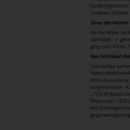
Farbkomposition. 
lockeren, offenen
Eines der letzten
Als der Maler am 6
Gemälde – in geri
ging nach Klimts 
Das Schicksal de
Das einzige bishe
Nationalbiblioth
Klimt-Ausstellung 
aufgenommen. Auf 
„1925 in Besitz vo
Bildes nach 1925 
des Einbringers i
gegenwärtigen Ei