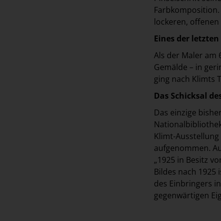
Farbkomposition. 
lockeren, offenen
Eines der letzten
Als der Maler am 6
Gemälde – in geri
ging nach Klimts 
Das Schicksal de
Das einzige bishe
Nationalbiblioth
Klimt-Ausstellung 
aufgenommen. Auf 
„1925 in Besitz vo
Bildes nach 1925 
des Einbringers i
gegenwärtigen Ei