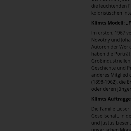
die leuchtenden F
koloristischen Int
Klimts Modell: „F
Im ersten, 1967 v
Novotny und Johann
Autoren der Werk
haben die Porträt
Großindustriellen
Geschichte und Pr
anderes Mitglied 
(1898-1962), die 
oder deren jünger
Klimts Auftragge
Die Familie Liese
Gesellschaft, in 
und Justus Lieser
ungarischen Monar