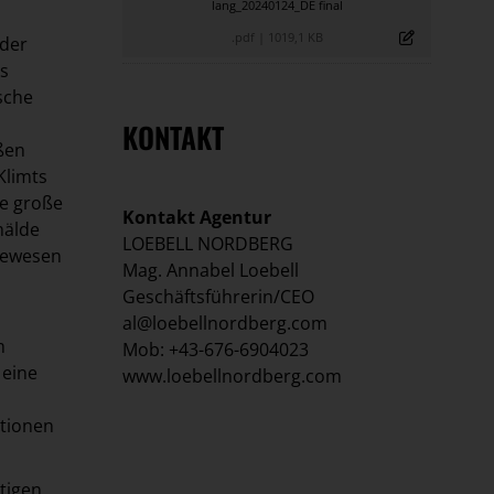
lang_20240124_DE final
.pdf
|
1019,1 KB
 der
es
sche
KONTAKT
ßen
Klimts
ne große
Kontakt Agentur
mälde
LOEBELL NORDBERG
 gewesen
Mag. Annabel Loebell
Geschäftsführerin/CEO
al@loebellnordberg.com
m
Mob: +43-676-6904023
 eine
www.loebellnordberg.com
ationen
tigen