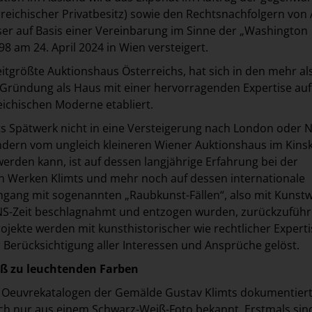
reichischer Privatbesitz) sowie den Rechtsnachfolgern von 
ser auf Basis einer Vereinbarung im Sinne der „Washington
98 am 24. April 2024 in Wien versteigert.
eitgrößte Auktionshaus Österreichs, hat sich in den mehr al
r Gründung als Haus mit einer hervorragenden Expertise au
eichischen Moderne etabliert.
s Spätwerk nicht in eine Versteigerung nach London oder 
ndern vom ungleich kleineren Wiener Auktionshaus im Kins
werden kann, ist auf dessen langjährige Erfahrung bei der
n Werken Klimts und mehr noch auf dessen internationale
ang mit sogenannten „Raubkunst-Fällen“, also mit Kunstw
NS-Zeit beschlagnahmt und entzogen wurden, zurückzuführ
rojekte werden mit kunsthistorischer wie rechtlicher Experti
 Berücksichtigung aller Interessen und Ansprüche gelöst.
ß zu leuchtenden Farben
en Oeuvrekatalogen der Gemälde Gustav Klimts dokumentiert
ch nur aus einem Schwarz-Weiß-Foto bekannt. Erstmals sin