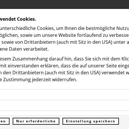
rwendet Cookies.
nterschiedliche Cookies, um Ihnen die best­mögliche Nutz
glichen, sowie um unsere Website fortlaufend zu verbesse
sowie von Drittanbietern (auch mit Sitz in den USA) unter
ne Daten verarbeitet.
iesem Zusammenhang darauf hin, dass Sie sich mit dem Klick
it ein­ver­standen erklären, dass die auf unserer Seite ein
 den Drittanbietern (auch mit Sitz in den USA) verwendet 
e Zustimmung jederzeit widerrufen.
Dokumente
ookies ermöglichen grundlegende Funktionen und sind für d
entdecktes Damenporträ
Funktion der Website erforderlich. Diese Cookies speichern
kies erfassen Informationen anonym. Diese Informationen h
genen Daten und werden an keine Dritten übermittelt.
Klimts in Sonderauktion
e unsere Besucher unsere Website nutzen.
ren
Nur erforderliche
Einstellung speichern
ümer der Website (Erstanbieter)