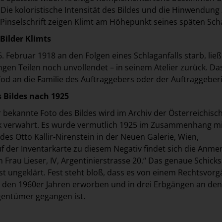
Die koloristische Intensität des Bildes und die Hinwendung 
 Pinselschrift zeigen Klimt am Höhepunkt seines späten Sch
 Bilder Klimts
. Februar 1918 an den Folgen eines Schlaganfalls starb, ließ
ngen Teilen noch unvollendet – in seinem Atelier zurück. Das
Tod an die Familie des Auftraggebers oder der Auftraggeberi
s Bildes nach 1925
r bekannte Foto des Bildes wird im Archiv der Österreichisc
ek verwahrt. Es wurde vermutlich 1925 im Zusammenhang mi
des Otto Kallir-Nirenstein in der Neuen Galerie, Wien,
der Inventarkarte zu diesem Negativ findet sich die Anme
n Frau Lieser, IV, Argentinierstrasse 20.“ Das genaue Schicks
ist ungeklärt. Fest steht bloß, dass es von einem Rechtsvor
n den 1960er Jahren erworben und in drei Erbgängen an den
gentümer gegangen ist.