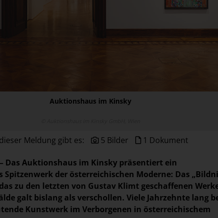
Auktionshaus im Kinsky
© Auktionshaus im Kinsky GmbH, Wien
dieser Meldung gibt es:
5 Bilder
1 Dokument
 – Das Auktionshaus im Kinsky präsentiert ein
 Spitzenwerk der österreichischen Moderne: Das „Bildn
, das zu den letzten von Gustav Klimt geschaffenen Werk
lde galt bislang als verschollen. Viele Jahrzehnte lang 
utende Kunstwerk im Verborgenen in österreichischem