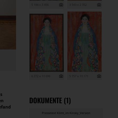
5 184 x 3 456
3 543 x 2 352
6 272 x 10 696
5 757 x 10 171
is
DOKUMENTE (1)
en
befand
Pressetext Klimt_im Kinsky_Version