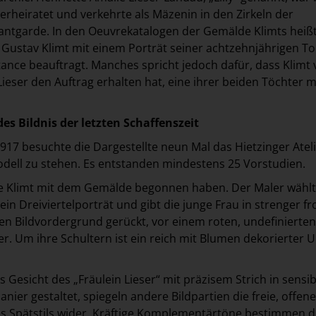
verheiratet und verkehrte als Mäzenin in den Zirkeln der
antgarde. In den Oeuvrekatalogen der Gemälde Klimts heißt
e Gustav Klimt mit einem Porträt seiner achtzehnjährigen T
nce beauftragt. Manches spricht jedoch dafür, dass Klimt 
 Lieser den Auftrag erhalten hat, eine ihrer beiden Töchter 
es Bildnis der letzten Schaffenszeit
1917 besuchte die Dargestellte neun Mal das Hietzinger Atel
dell zu stehen. Es entstanden mindestens 25 Vorstudien.
te Klimt mit dem Gemälde begonnen haben. Der Maler wählt
ein Dreiviertelporträt und gibt die junge Frau in strenger fr
en Bildvordergrund gerückt, vor einem roten, undefinierten
r. Um ihre Schultern ist ein reich mit Blumen dekorierter
Gesicht des „Fräulein Lieser“ mit präzisem Strich in sensib
anier gestaltet, spiegeln andere Bildpartien die freie, offene
nes Spätstils wider. Kräftige Komplementärtöne bestimmen d