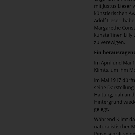
mit Justus Lieser 
künstlerischen Av
Adolf Lieser, hab
Margarethe Consta
kunstaffinen Lilly
zu verewigen.
Ein herausragend
Im April und Mai 
Klimts, um ihm Mo
Im Mai 1917 dürf
seine Darstellung 
Haltung, nah an d
Hintergrund wiede
gelegt.
Während Klimt das 
naturalistischer M
Pinselschrift sei