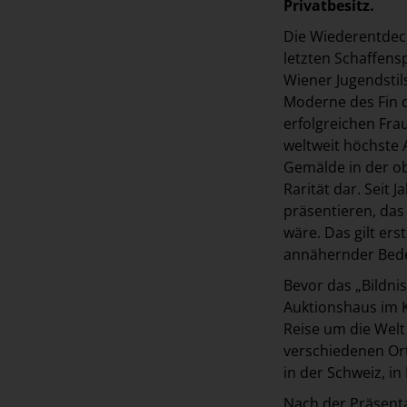
Privatbesitz.
Die Wiederentdec
letzten Schaffensp
Wiener Jugendstil
Moderne des Fin d
erfolgreichen Fr
weltweit höchste 
Gemälde in der ob
Rarität dar. Seit
präsentieren, das
wäre. Das gilt ers
annähernder Bed
Bevor das „Bildnis
Auktionshaus im Ki
Reise um die Welt
verschiedenen Ort
in der Schweiz, i
Nach der Präsenta