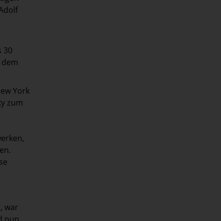
Adolf
s 30
f dem
New York
ky zum
erken,
en.
se
, war
d nun