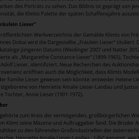
arben des Porträts zu sehen. Das Bildnis ist geprägt von je
ensität, die Klimts Palette der späten Schaffensjahre auszei
räulein Lieser“
eröffentlichten Werkverzeichnis der Gemälde Klimts von Frit
es Dobai wird die Dargestellte „Fräulein Lieser“ tituliert. 
kataloge jüngeren Datums (Weidinger 2007 und Natter 201
ierte als „Margarethe Constance Lieser“ (1899-1965), Tochte
 Adolf Lieser, identifiziert. Neue Recherchen des Auktionsh
ovenienz eröffnen auch die Möglichkeit, dass Klimts Modell
der Familie Lieser gewesen sein könnte: entweder Helene Li
Erstgeborene von Henriette Amalie Lieser-Landau und Justus
e Tochter, Annie Lieser (1901-1972).
ber
r gehörte zum Kreis der vermögenden, großbürgerlichen Wi
dem Klimt seine Mäzene und Auftraggeber fand. Die Brüder A
 zählten zu den führenden Großindustriellen der österreichi
chie. Henriette Amalie Lieser-Landau, „Lilly“ genannt, war 