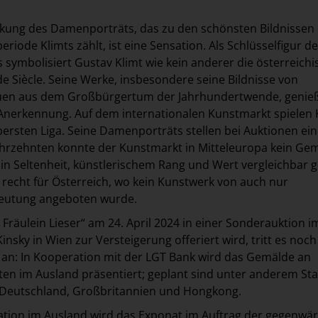
kung des Damenporträts, das zu den schönsten Bildnissen
eriode Klimts zählt, ist eine Sensation. Als Schlüsselfigur d
s symbolisiert Gustav Klimt wie kein anderer die österreichi
e Siècle. Seine Werke, insbesondere seine Bildnisse von
auen aus dem Großbürgertum der Jahrhundertwende, genie
Anerkennung. Auf dem internationalen Kunstmarkt spielen 
ersten Liga. Seine Damenporträts stellen bei Auktionen ei
 Jahrzehnten konnte der Kunstmarkt in Mitteleuropa kein Ge
 in Seltenheit, künstlerischem Rang und Wert vergleichbar
t recht für Österreich, wo kein Kunstwerk von auch nur
eutung angeboten wurde.
 Fräulein Lieser“ am 24. April 2024 in einer Sonderauktion i
nsky in Wien zur Versteigerung offeriert wird, tritt es noch
 an: In Kooperation mit der LGT Bank wird das Gemälde an
en im Ausland präsentiert; geplant sind unter anderem St
n Deutschland, Großbritannien und Hongkong.
tion im Ausland wird das Exponat im Auftrag der gegenwär