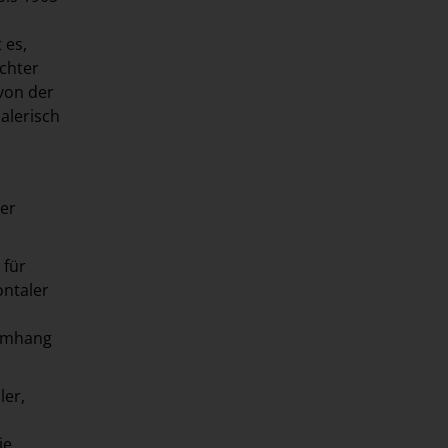
 es,
ochter
von der
malerisch
ier
 für
ontaler
 Umhang
ler,
ie