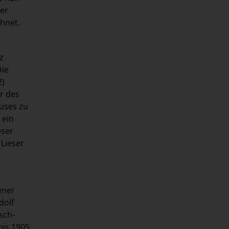
ner
chnet.
z
Die
2)
r des
auses zu
 ein
eser
 Lieser
ener
dolf
sch-
bis 1905