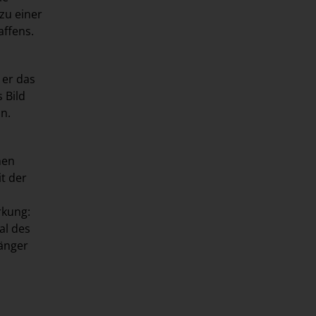
zu einer
affens.
 er das
 Bild
n.
hen
t der
rkung:
al des
gänger