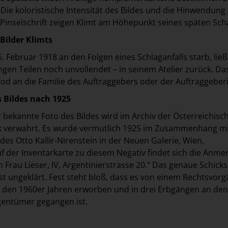
Die koloristische Intensität des Bildes und die Hinwendung 
 Pinselschrift zeigen Klimt am Höhepunkt seines späten Sch
 Bilder Klimts
. Februar 1918 an den Folgen eines Schlaganfalls starb, ließ
ngen Teilen noch unvollendet – in seinem Atelier zurück. Das
Tod an die Familie des Auftraggebers oder der Auftraggeberi
s Bildes nach 1925
r bekannte Foto des Bildes wird im Archiv der Österreichisc
ek verwahrt. Es wurde vermutlich 1925 im Zusammenhang mi
des Otto Kallir-Nirenstein in der Neuen Galerie, Wien,
der Inventarkarte zu diesem Negativ findet sich die Anme
n Frau Lieser, IV, Argentinierstrasse 20.“ Das genaue Schicks
ist ungeklärt. Fest steht bloß, dass es von einem Rechtsvor
n den 1960er Jahren erworben und in drei Erbgängen an den
gentümer gegangen ist.