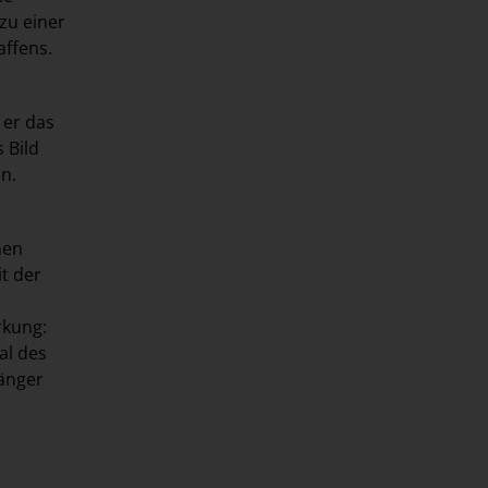
zu einer
affens.
 er das
 Bild
n.
hen
t der
rkung:
al des
gänger