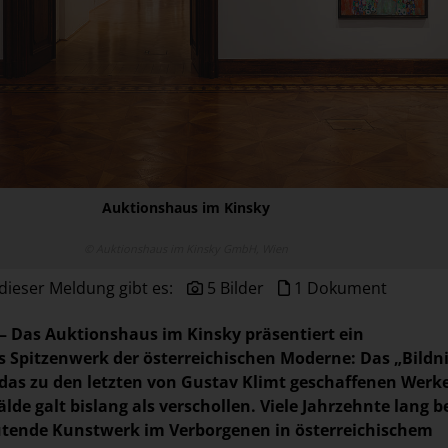
Auktionshaus im Kinsky
© Auktionshaus im Kinsky GmbH, Wien
dieser Meldung gibt es:
5 Bilder
1 Dokument
 – Das Auktionshaus im Kinsky präsentiert ein
 Spitzenwerk der österreichischen Moderne: Das „Bildn
, das zu den letzten von Gustav Klimt geschaffenen Werk
lde galt bislang als verschollen. Viele Jahrzehnte lang 
utende Kunstwerk im Verborgenen in österreichischem