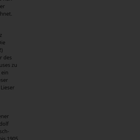
ner
chnet.
z
Die
2)
r des
auses zu
 ein
eser
 Lieser
ener
dolf
sch-
bis 1905