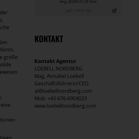
lang_20240124_DE final
.pdf
|
1019,1 KB
 der
es
sche
KONTAKT
ßen
Klimts
ne große
Kontakt Agentur
mälde
LOEBELL NORDBERG
 gewesen
Mag. Annabel Loebell
Geschäftsführerin/CEO
al@loebellnordberg.com
m
Mob: +43-676-6904023
 eine
www.loebellnordberg.com
ationen
tigen