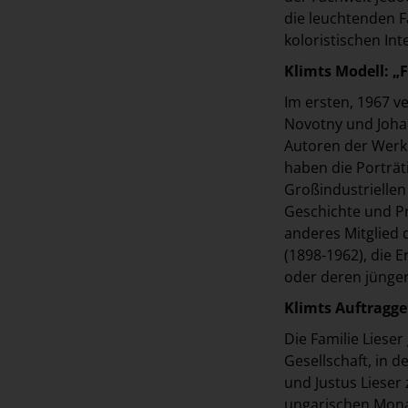
die leuchtenden F
koloristischen Int
Klimts Modell: „F
Im ersten, 1967 v
Novotny und Johann
Autoren der Werk
haben die Porträt
Großindustriellen
Geschichte und Pr
anderes Mitglied 
(1898-1962), die 
oder deren jünger
Klimts Auftragge
Die Familie Liese
Gesellschaft, in 
und Justus Lieser
ungarischen Monar