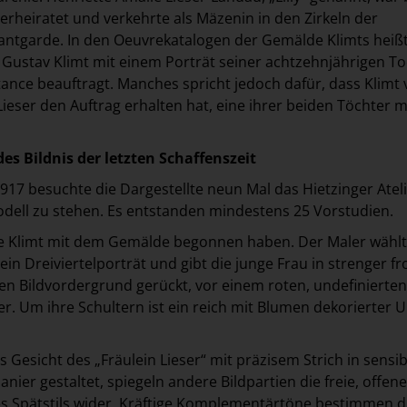
verheiratet und verkehrte als Mäzenin in den Zirkeln der
antgarde. In den Oeuvrekatalogen der Gemälde Klimts heißt
e Gustav Klimt mit einem Porträt seiner achtzehnjährigen T
nce beauftragt. Manches spricht jedoch dafür, dass Klimt 
 Lieser den Auftrag erhalten hat, eine ihrer beiden Töchter 
es Bildnis der letzten Schaffenszeit
1917 besuchte die Dargestellte neun Mal das Hietzinger Atel
dell zu stehen. Es entstanden mindestens 25 Vorstudien.
te Klimt mit dem Gemälde begonnen haben. Der Maler wählt
ein Dreiviertelporträt und gibt die junge Frau in strenger fr
en Bildvordergrund gerückt, vor einem roten, undefinierten
r. Um ihre Schultern ist ein reich mit Blumen dekorierter
Gesicht des „Fräulein Lieser“ mit präzisem Strich in sensib
anier gestaltet, spiegeln andere Bildpartien die freie, offene
nes Spätstils wider. Kräftige Komplementärtöne bestimmen d