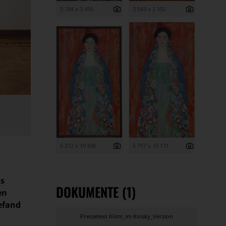
5 184 x 3 456
3 543 x 2 352
6 272 x 10 696
5 757 x 10 171
is
DOKUMENTE (1)
en
befand
Pressetext Klimt_im Kinsky_Version