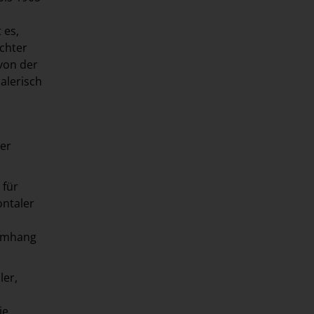
 es,
ochter
von der
malerisch
ier
 für
ontaler
 Umhang
ler,
ie