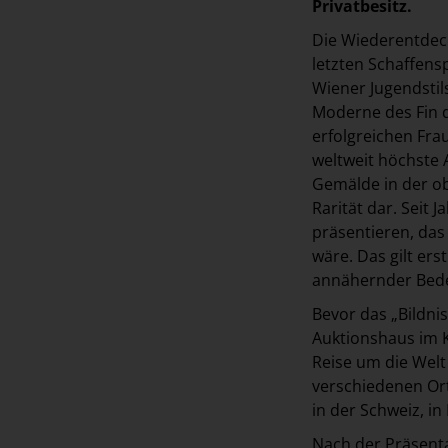
Privatbesitz.
Die Wiederentdec
letzten Schaffensp
Wiener Jugendstil
Moderne des Fin d
erfolgreichen Fr
weltweit höchste 
Gemälde in der ob
Rarität dar. Seit
präsentieren, das
wäre. Das gilt ers
annähernder Bed
Bevor das „Bildnis
Auktionshaus im Ki
Reise um die Welt
verschiedenen Ort
in der Schweiz, i
Nach der Präsenta