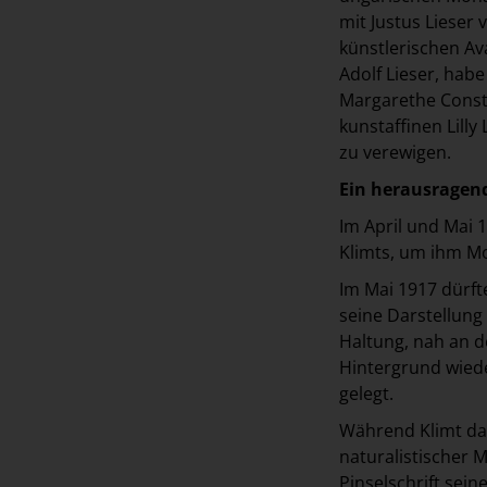
mit Justus Lieser 
künstlerischen Av
Adolf Lieser, hab
Margarethe Consta
kunstaffinen Lilly
zu verewigen.
Ein herausragend
Im April und Mai 
Klimts, um ihm Mo
Im Mai 1917 dürf
seine Darstellung 
Haltung, nah an d
Hintergrund wiede
gelegt.
Während Klimt das 
naturalistischer M
Pinselschrift sei