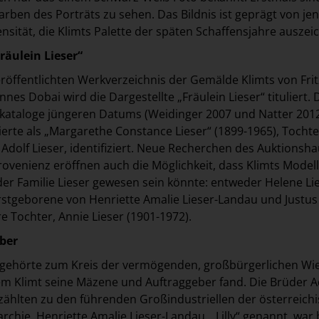
arben des Porträts zu sehen. Das Bildnis ist geprägt von je
ensität, die Klimts Palette der späten Schaffensjahre auszei
räulein Lieser“
eröffentlichten Werkverzeichnis der Gemälde Klimts von Frit
es Dobai wird die Dargestellte „Fräulein Lieser“ tituliert. 
kataloge jüngeren Datums (Weidinger 2007 und Natter 201
ierte als „Margarethe Constance Lieser“ (1899-1965), Tochte
 Adolf Lieser, identifiziert. Neue Recherchen des Auktionsh
ovenienz eröffnen auch die Möglichkeit, dass Klimts Modell
der Familie Lieser gewesen sein könnte: entweder Helene Li
Erstgeborene von Henriette Amalie Lieser-Landau und Justus
e Tochter, Annie Lieser (1901-1972).
ber
r gehörte zum Kreis der vermögenden, großbürgerlichen Wi
dem Klimt seine Mäzene und Auftraggeber fand. Die Brüder A
 zählten zu den führenden Großindustriellen der österreichi
chie. Henriette Amalie Lieser-Landau, „Lilly“ genannt, war 