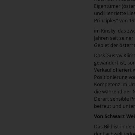
Eigentümer (öster
und Henriette Lie
Principles“ von 19
im Kinsky, das zw
Jahren seit seine
Gebiet der österr
Dass Gustav Klimt
gewandert ist, so
Verkauf offeriert 
Positionierung vo
Kompetenz im Umg
die während der 
Derart sensible P
betreut und unter
Von Schwarz-Wei
Das Bild ist in d
der Fachwelt jedo