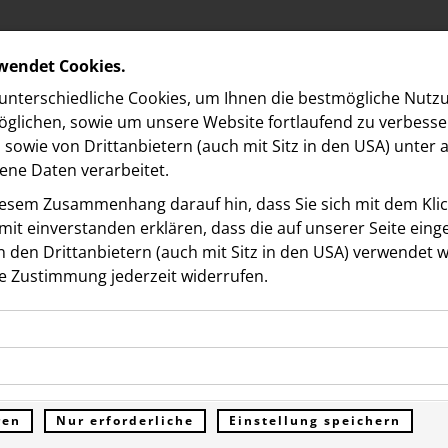
rwendet Cookies.
nterschiedliche Cookies, um Ihnen die best­mögliche Nutz
glichen, sowie um unsere Website fortlaufend zu verbesse
sowie von Drittanbietern (auch mit Sitz in den USA) unter
ne Daten verarbeitet.
iesem Zusammenhang darauf hin, dass Sie sich mit dem Klick
it ein­ver­standen erklären, dass die auf unserer Seite ein
 den Drittanbietern (auch mit Sitz in den USA) verwendet 
e Zustimmung jederzeit widerrufen.
Dokumente
ookies ermöglichen grundlegende Funktionen und sind für d
entdecktes Damenporträ
Funktion der Website erforderlich. Diese Cookies speichern
kies erfassen Informationen anonym. Diese Informationen h
genen Daten und werden an keine Dritten übermittelt.
Klimts in Sonderauktion
e unsere Besucher unsere Website nutzen.
ren
Nur erforderliche
Einstellung speichern
ümer der Website (Erstanbieter)