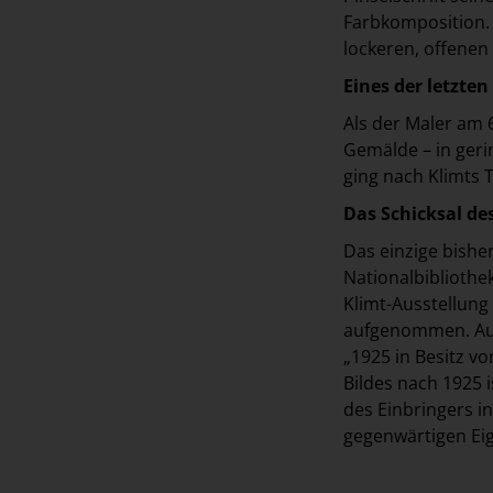
Farbkomposition. 
lockeren, offenen
Eines der letzten
Als der Maler am 6
Gemälde – in geri
ging nach Klimts 
Das Schicksal de
Das einzige bishe
Nationalbiblioth
Klimt-Ausstellung 
aufgenommen. Auf 
„1925 in Besitz vo
Bildes nach 1925 
des Einbringers i
gegenwärtigen Ei