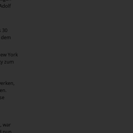
Adolf
s 30
f dem
New York
ky zum
erken,
en.
se
, war
d nun