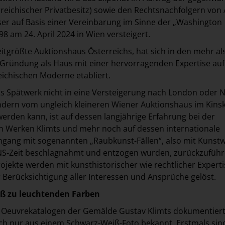
reichischer Privatbesitz) sowie den Rechtsnachfolgern von 
ser auf Basis einer Vereinbarung im Sinne der „Washington
98 am 24. April 2024 in Wien versteigert.
eitgrößte Auktionshaus Österreichs, hat sich in den mehr al
r Gründung als Haus mit einer hervorragenden Expertise au
eichischen Moderne etabliert.
s Spätwerk nicht in eine Versteigerung nach London oder 
ndern vom ungleich kleineren Wiener Auktionshaus im Kins
werden kann, ist auf dessen langjährige Erfahrung bei der
n Werken Klimts und mehr noch auf dessen internationale
ang mit sogenannten „Raubkunst-Fällen“, also mit Kunstw
NS-Zeit beschlagnahmt und entzogen wurden, zurückzuführ
rojekte werden mit kunsthistorischer wie rechtlicher Experti
 Berücksichtigung aller Interessen und Ansprüche gelöst.
ß zu leuchtenden Farben
en Oeuvrekatalogen der Gemälde Gustav Klimts dokumentiert
ch nur aus einem Schwarz-Weiß-Foto bekannt. Erstmals sin