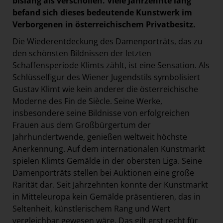
bislang als verschollen. Viele Jahrzehnte lang
befand sich dieses bedeutende Kunstwerk im
Verborgenen in österreichischem Privatbesitz.
Die Wiederentdeckung des Damenporträts, das zu
den schönsten Bildnissen der letzten
Schaffensperiode Klimts zählt, ist eine Sensation. Als
Schlüsselfigur des Wiener Jugendstils symbolisiert
Gustav Klimt wie kein anderer die österreichische
Moderne des Fin de Siècle. Seine Werke,
insbesondere seine Bildnisse von erfolgreichen
Frauen aus dem Großbürgertum der
Jahrhundertwende, genießen weltweit höchste
Anerkennung. Auf dem internationalen Kunstmarkt
spielen Klimts Gemälde in der obersten Liga. Seine
Damenporträts stellen bei Auktionen eine große
Rarität dar. Seit Jahrzehnten konnte der Kunstmarkt
in Mitteleuropa kein Gemälde präsentieren, das in
Seltenheit, künstlerischem Rang und Wert
vergleichbar gewesen wäre. Das gilt erst recht für