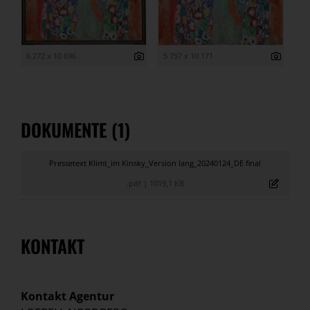
6 272 x 10 696
5 757 x 10 171
DOKUMENTE (1)
Pressetext Klimt_im Kinsky_Version lang_20240124_DE final
.pdf
|
1019,1 KB
KONTAKT
Kontakt Agentur