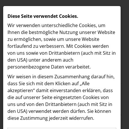
Diese Seite verwendet Cookies.
Wir verwenden unterschiedliche Cookies, um
Ihnen die best­mögliche Nutzung unserer Website
zu ermöglichen, sowie um unsere Website
fortlaufend zu verbessern. Mit Cookies werden
von uns sowie von Drittanbietern (auch mit Sitz in
den USA) unter anderem auch
personenbezogene Daten verarbeitet.
Meldungen
/
MELDUNGEN
Wir weisen in diesem Zusammenhang darauf hin,
Text
Bilder
Dokumente
LOEBELL NORDBERG
dass Sie sich mit dem Klicken auf „Alle
akzeptieren“ damit ein­ver­standen erklären, dass
INNER
25.01.2024
die auf unserer Seite eingesetzten Cookies von
Wiederentdecktes
aehre
uns und von den Drittanbietern (auch mit Sitz in
Astoria Artshow
den USA) verwendet werden dürfen. Sie können
Damenporträt Gustav
diese Zustimmung jederzeit widerrufen.
B/S/H Hausgeräte
Klimts in