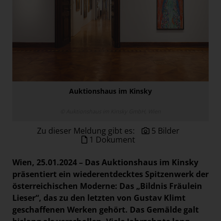
Paradies Garten
Raisin
section.d
Swiss Life Select
The Companion
The Hoxton
Auktionshaus im Kinsky
Unibail-Rodamco-Westfield
© Auktionshaus im Kinsky GmbH, Wien
Vöslauer
Zu dieser Meldung gibt es:
5 Bilder
NMK
1 Dokument
MEDIA
Wien, 25.01.2024 – Das Auktionshaus im Kinsky
präsentiert ein wiederentdecktes Spitzenwerk der
KONTAKT
österreichischen Moderne: Das „Bildnis Fräulein
Lieser“, das zu den letzten von Gustav Klimt
geschaffenen Werken gehört. Das Gemälde galt