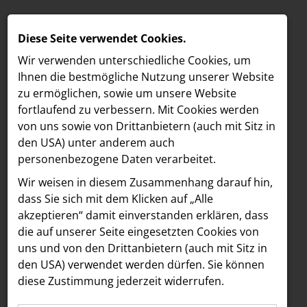
Diese Seite verwendet Cookies.
Wir verwenden unterschiedliche Cookies, um
Ihnen die best­mögliche Nutzung unserer Website
zu ermöglichen, sowie um unsere Website
fortlaufend zu verbessern. Mit Cookies werden
von uns sowie von Drittanbietern (auch mit Sitz in
den USA) unter anderem auch
personenbezogene Daten verarbeitet.
Meldungen
/
MELDUNGEN
Wir weisen in diesem Zusammenhang darauf hin,
Text
Bilder
LOEBELL NORDBERG
dass Sie sich mit dem Klicken auf „Alle
akzeptieren“ damit ein­ver­standen erklären, dass
INNER
13.04.2023
die auf unserer Seite eingesetzten Cookies von
Design-Spa
aehre
uns und von den Drittanbietern (auch mit Sitz in
Astoria Artshow
den USA) verwendet werden dürfen. Sie können
ATMOSPHERE by
diese Zustimmung jederzeit widerrufen.
B/S/H Hausgeräte
Krallerhof feierlich