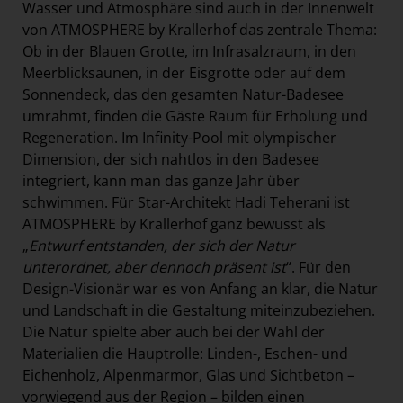
Wasser und Atmosphäre sind auch in der Innenwelt
von ATMOSPHERE by Krallerhof das zentrale Thema:
Ob in der Blauen Grotte, im Infrasalzraum, in den
Meerblicksaunen, in der Eisgrotte oder auf dem
Sonnendeck, das den gesamten Natur-Badesee
umrahmt, finden die Gäste Raum für Erholung und
Regeneration. Im Infinity-Pool mit olympischer
Dimension, der sich nahtlos in den Badesee
integriert, kann man das ganze Jahr über
schwimmen. Für Star-Architekt Hadi Teherani ist
ATMOSPHERE by Krallerhof ganz bewusst als
„
Entwurf entstanden, der sich der Natur
unterordnet, aber dennoch präsent ist
“. Für den
Design-Visionär war es von Anfang an klar, die Natur
und Landschaft in die Gestaltung miteinzubeziehen.
Die Natur spielte aber auch bei der Wahl der
Materialien die Hauptrolle: Linden-, Eschen- und
Eichenholz, Alpenmarmor, Glas und Sichtbeton –
vorwiegend aus der Region – bilden einen