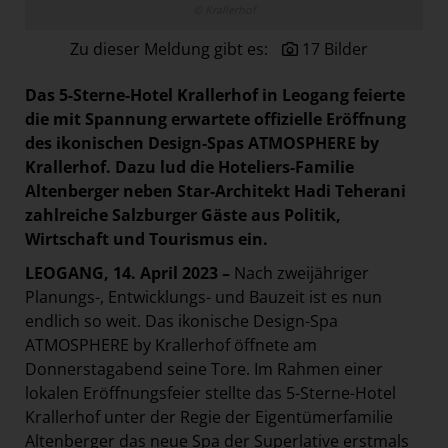
© Krallerhof
Paradies Garten
Zu dieser Meldung gibt es:
17 Bilder
Raisin
section.d
Das
5-Sterne-Hotel Krallerhof in Leogang feierte
Swiss Life Select
die mit Spannung erwartete offizielle Eröffnung
des ikonischen Design-Spas ATMOSPHERE by
The Companion
Krallerhof. Dazu lud die Hoteliers-Familie
The Hoxton
Altenberger neben Star-Architekt Hadi Teherani
zahlreiche Salzburger Gäste aus Politik,
Unibail-Rodamco-Westfield
Wirtschaft und Tourismus ein.
Vöslauer
LEOGANG, 14. April 2023 –
Nach zweijähriger
NMK
Planungs-, Entwicklungs- und Bauzeit ist es nun
MEDIA
endlich so weit. Das ikonische Design-Spa
ATMOSPHERE by Krallerhof öffnete am
KONTAKT
Donnerstagabend seine Tore. Im Rahmen einer
lokalen Eröffnungsfeier stellte das 5-Sterne-Hotel
Krallerhof unter der Regie der Eigentümerfamilie
Altenberger das neue Spa der Superlative erstmals