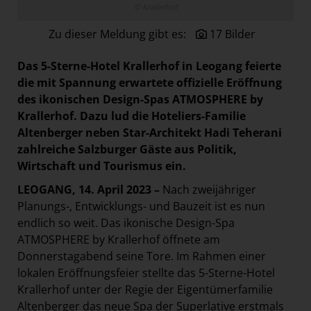
© Krallerhof
Paradies Garten
Zu dieser Meldung gibt es:
17 Bilder
Raisin
section.d
Das
5-Sterne-Hotel Krallerhof in Leogang feierte
Swiss Life Select
die mit Spannung erwartete offizielle Eröffnung
des ikonischen Design-Spas ATMOSPHERE by
The Companion
Krallerhof. Dazu lud die Hoteliers-Familie
The Hoxton
Altenberger neben Star-Architekt Hadi Teherani
zahlreiche Salzburger Gäste aus Politik,
Unibail-Rodamco-Westfield
Wirtschaft und Tourismus ein.
Vöslauer
LEOGANG, 14. April 2023 –
Nach zweijähriger
NMK
Planungs-, Entwicklungs- und Bauzeit ist es nun
MEDIA
endlich so weit. Das ikonische Design-Spa
ATMOSPHERE by Krallerhof öffnete am
KONTAKT
Donnerstagabend seine Tore. Im Rahmen einer
lokalen Eröffnungsfeier stellte das 5-Sterne-Hotel
Krallerhof unter der Regie der Eigentümerfamilie
Altenberger das neue Spa der Superlative erstmals