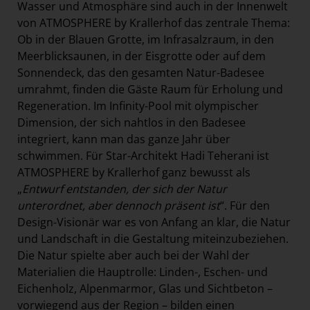
Wasser und Atmosphäre sind auch in der Innenwelt
von ATMOSPHERE by Krallerhof das zentrale Thema:
Ob in der Blauen Grotte, im Infrasalzraum, in den
Meerblicksaunen, in der Eisgrotte oder auf dem
Sonnendeck, das den gesamten Natur-Badesee
umrahmt, finden die Gäste Raum für Erholung und
Regeneration. Im Infinity-Pool mit olympischer
Dimension, der sich nahtlos in den Badesee
integriert, kann man das ganze Jahr über
schwimmen. Für Star-Architekt Hadi Teherani ist
ATMOSPHERE by Krallerhof ganz bewusst als
„
Entwurf entstanden, der sich der Natur
unterordnet, aber dennoch präsent ist
“. Für den
Design-Visionär war es von Anfang an klar, die Natur
und Landschaft in die Gestaltung miteinzubeziehen.
Die Natur spielte aber auch bei der Wahl der
Materialien die Hauptrolle: Linden-, Eschen- und
Eichenholz, Alpenmarmor, Glas und Sichtbeton –
vorwiegend aus der Region – bilden einen