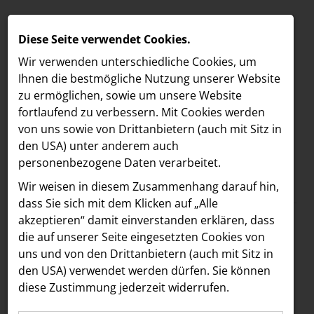
Diese Seite verwendet Cookies.
Wir verwenden unterschiedliche Cookies, um
Ihnen die best­mögliche Nutzung unserer Website
zu ermöglichen, sowie um unsere Website
fortlaufend zu verbessern. Mit Cookies werden
von uns sowie von Drittanbietern (auch mit Sitz in
den USA) unter anderem auch
personenbezogene Daten verarbeitet.
Meldungen
/
MELDUNGEN
Wir weisen in diesem Zusammenhang darauf hin,
Text
Bilder
LOEBELL NORDBERG
dass Sie sich mit dem Klicken auf „Alle
akzeptieren“ damit ein­ver­standen erklären, dass
INNER
13.04.2023
die auf unserer Seite eingesetzten Cookies von
Design-Spa
aehre
uns und von den Drittanbietern (auch mit Sitz in
Astoria Artshow
den USA) verwendet werden dürfen. Sie können
ATMOSPHERE by
diese Zustimmung jederzeit widerrufen.
B/S/H Hausgeräte
Krallerhof feierlich