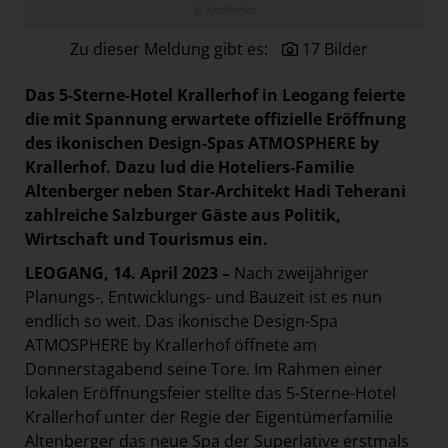
© Krallerhof
Paradies Garten
Zu dieser Meldung gibt es:
17 Bilder
Raisin
section.d
Das
5-Sterne-Hotel Krallerhof in Leogang feierte
Swiss Life Select
die mit Spannung erwartete offizielle Eröffnung
des ikonischen Design-Spas ATMOSPHERE by
The Companion
Krallerhof. Dazu lud die Hoteliers-Familie
The Hoxton
Altenberger neben Star-Architekt Hadi Teherani
zahlreiche Salzburger Gäste aus Politik,
Unibail-Rodamco-Westfield
Wirtschaft und Tourismus ein.
Vöslauer
LEOGANG, 14. April 2023 –
Nach zweijähriger
NMK
Planungs-, Entwicklungs- und Bauzeit ist es nun
MEDIA
endlich so weit. Das ikonische Design-Spa
ATMOSPHERE by Krallerhof öffnete am
KONTAKT
Donnerstagabend seine Tore. Im Rahmen einer
lokalen Eröffnungsfeier stellte das 5-Sterne-Hotel
Krallerhof unter der Regie der Eigentümerfamilie
Altenberger das neue Spa der Superlative erstmals