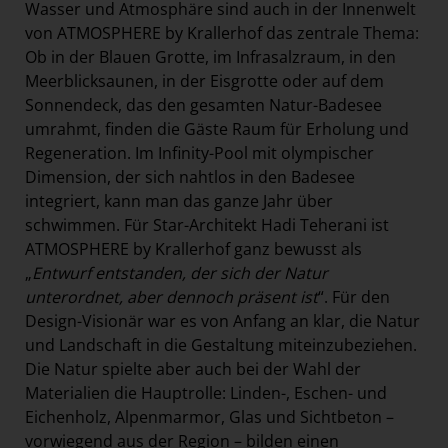
Wasser und Atmosphäre sind auch in der Innenwelt
von ATMOSPHERE by Krallerhof das zentrale Thema:
Ob in der Blauen Grotte, im Infrasalzraum, in den
Meerblicksaunen, in der Eisgrotte oder auf dem
Sonnendeck, das den gesamten Natur-Badesee
umrahmt, finden die Gäste Raum für Erholung und
Regeneration. Im Infinity-Pool mit olympischer
Dimension, der sich nahtlos in den Badesee
integriert, kann man das ganze Jahr über
schwimmen. Für Star-Architekt Hadi Teherani ist
ATMOSPHERE by Krallerhof ganz bewusst als
„
Entwurf entstanden, der sich der Natur
unterordnet, aber dennoch präsent ist
“. Für den
Design-Visionär war es von Anfang an klar, die Natur
und Landschaft in die Gestaltung miteinzubeziehen.
Die Natur spielte aber auch bei der Wahl der
Materialien die Hauptrolle: Linden-, Eschen- und
Eichenholz, Alpenmarmor, Glas und Sichtbeton –
vorwiegend aus der Region – bilden einen