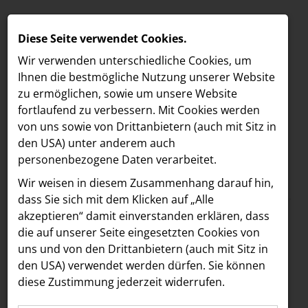
Diese Seite verwendet Cookies.
Wir verwenden unterschiedliche Cookies, um
Ihnen die best­mögliche Nutzung unserer Website
zu ermöglichen, sowie um unsere Website
fortlaufend zu verbessern. Mit Cookies werden
von uns sowie von Drittanbietern (auch mit Sitz in
den USA) unter anderem auch
personenbezogene Daten verarbeitet.
Meldungen
/
MELDUNGEN
Wir weisen in diesem Zusammenhang darauf hin,
Text
Bilder
LOEBELL NORDBERG
dass Sie sich mit dem Klicken auf „Alle
akzeptieren“ damit ein­ver­standen erklären, dass
INNER
13.04.2023
die auf unserer Seite eingesetzten Cookies von
Design-Spa
aehre
uns und von den Drittanbietern (auch mit Sitz in
Astoria Artshow
den USA) verwendet werden dürfen. Sie können
ATMOSPHERE by
diese Zustimmung jederzeit widerrufen.
B/S/H Hausgeräte
Krallerhof feierlich