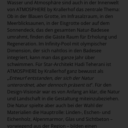
Wasser und Atmosphäre sind auch in der Innenwelt
von ATMOSPHERE by Krallerhof das zentrale Thema:
Ob in der Blauen Grotte, im Infrasalzraum, in den
Meerblicksaunen, in der Eisgrotte oder auf dem
Sonnendeck, das den gesamten Natur-Badesee
umrahmt, finden die Gäste Raum für Erholung und
Regeneration. Im Infinity-Pool mit olympischer
Dimension, der sich nahtlos in den Badesee
integriert, kann man das ganze Jahr über
schwimmen. Für Star-Architekt Hadi Teherani ist
ATMOSPHERE by Krallerhof ganz bewusst als
„
Entwurf entstanden, der sich der Natur
unterordnet, aber dennoch präsent ist
“. Für den
Design-Visionär war es von Anfang an klar, die Natur
und Landschaft in die Gestaltung miteinzubeziehen.
Die Natur spielte aber auch bei der Wahl der
Materialien die Hauptrolle: Linden-, Eschen- und
Eichenholz, Alpenmarmor, Glas und Sichtbeton –
vorwiegend aus der Region – bilden einen