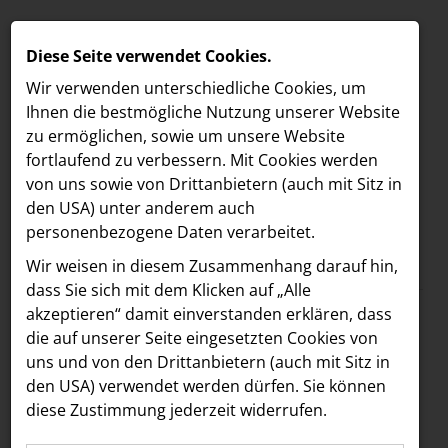
Diese Seite verwendet Cookies.
Wir verwenden unterschiedliche Cookies, um
Ihnen die best­mögliche Nutzung unserer Website
zu ermöglichen, sowie um unsere Website
fortlaufend zu verbessern. Mit Cookies werden
von uns sowie von Drittanbietern (auch mit Sitz in
den USA) unter anderem auch
personenbezogene Daten verarbeitet.
Meldungen
/
MELDUNGEN
Wir weisen in diesem Zusammenhang darauf hin,
Text
Bilder
LOEBELL NORDBERG
dass Sie sich mit dem Klicken auf „Alle
akzeptieren“ damit ein­ver­standen erklären, dass
INNER
13.04.2023
die auf unserer Seite eingesetzten Cookies von
Design-Spa
aehre
uns und von den Drittanbietern (auch mit Sitz in
Astoria Artshow
den USA) verwendet werden dürfen. Sie können
ATMOSPHERE by
diese Zustimmung jederzeit widerrufen.
B/S/H Hausgeräte
Krallerhof feierlich