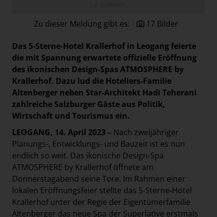
© Krallerhof
Paradies Garten
Zu dieser Meldung gibt es:
17 Bilder
Raisin
section.d
Das
5-Sterne-Hotel Krallerhof in Leogang feierte
Swiss Life Select
die mit Spannung erwartete offizielle Eröffnung
des ikonischen Design-Spas ATMOSPHERE by
The Companion
Krallerhof. Dazu lud die Hoteliers-Familie
The Hoxton
Altenberger neben Star-Architekt Hadi Teherani
zahlreiche Salzburger Gäste aus Politik,
Unibail-Rodamco-Westfield
Wirtschaft und Tourismus ein.
Vöslauer
LEOGANG, 14. April 2023 –
Nach zweijähriger
NMK
Planungs-, Entwicklungs- und Bauzeit ist es nun
MEDIA
endlich so weit. Das ikonische Design-Spa
ATMOSPHERE by Krallerhof öffnete am
KONTAKT
Donnerstagabend seine Tore. Im Rahmen einer
lokalen Eröffnungsfeier stellte das 5-Sterne-Hotel
Krallerhof unter der Regie der Eigentümerfamilie
Altenberger das neue Spa der Superlative erstmals