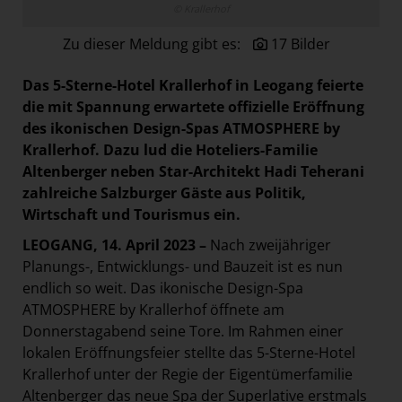
© Krallerhof
Paradies Garten
Zu dieser Meldung gibt es:
17 Bilder
Raisin
section.d
Das
5-Sterne-Hotel Krallerhof in Leogang feierte
Swiss Life Select
die mit Spannung erwartete offizielle Eröffnung
des ikonischen Design-Spas ATMOSPHERE by
The Companion
Krallerhof. Dazu lud die Hoteliers-Familie
The Hoxton
Altenberger neben Star-Architekt Hadi Teherani
zahlreiche Salzburger Gäste aus Politik,
Unibail-Rodamco-Westfield
Wirtschaft und Tourismus ein.
Vöslauer
LEOGANG, 14. April 2023 –
Nach zweijähriger
NMK
Planungs-, Entwicklungs- und Bauzeit ist es nun
MEDIA
endlich so weit. Das ikonische Design-Spa
ATMOSPHERE by Krallerhof öffnete am
KONTAKT
Donnerstagabend seine Tore. Im Rahmen einer
lokalen Eröffnungsfeier stellte das 5-Sterne-Hotel
Krallerhof unter der Regie der Eigentümerfamilie
Altenberger das neue Spa der Superlative erstmals