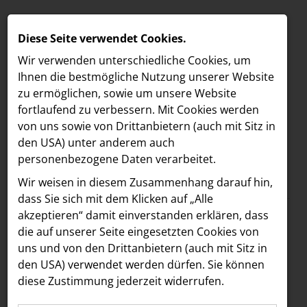
Diese Seite verwendet Cookies.
Wir verwenden unterschiedliche Cookies, um
Ihnen die best­mögliche Nutzung unserer Website
zu ermöglichen, sowie um unsere Website
fortlaufend zu verbessern. Mit Cookies werden
von uns sowie von Drittanbietern (auch mit Sitz in
den USA) unter anderem auch
personenbezogene Daten verarbeitet.
Meldungen
/
MELDUNGEN
Wir weisen in diesem Zusammenhang darauf hin,
Text
Bilder
LOEBELL NORDBERG
dass Sie sich mit dem Klicken auf „Alle
akzeptieren“ damit ein­ver­standen erklären, dass
INNER
13.04.2023
die auf unserer Seite eingesetzten Cookies von
Design-Spa
aehre
uns und von den Drittanbietern (auch mit Sitz in
Astoria Artshow
den USA) verwendet werden dürfen. Sie können
ATMOSPHERE by
diese Zustimmung jederzeit widerrufen.
B/S/H Hausgeräte
Krallerhof feierlich