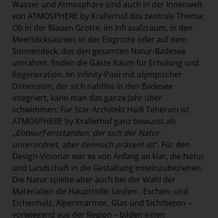
Wasser und Atmosphäre sind auch in der Innenwelt
von ATMOSPHERE by Krallerhof das zentrale Thema:
Ob in der Blauen Grotte, im Infrasalzraum, in den
Meerblicksaunen, in der Eisgrotte oder auf dem
Sonnendeck, das den gesamten Natur-Badesee
umrahmt, finden die Gäste Raum für Erholung und
Regeneration. Im Infinity-Pool mit olympischer
Dimension, der sich nahtlos in den Badesee
integriert, kann man das ganze Jahr über
schwimmen. Für Star-Architekt Hadi Teherani ist
ATMOSPHERE by Krallerhof ganz bewusst als
„
Entwurf entstanden, der sich der Natur
unterordnet, aber dennoch präsent ist
“. Für den
Design-Visionär war es von Anfang an klar, die Natur
und Landschaft in die Gestaltung miteinzubeziehen.
Die Natur spielte aber auch bei der Wahl der
Materialien die Hauptrolle: Linden-, Eschen- und
Eichenholz, Alpenmarmor, Glas und Sichtbeton –
vorwiegend aus der Region – bilden einen