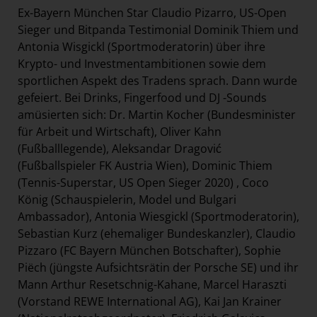
Ex-Bayern München Star Claudio Pizarro, US-Open
Sieger und Bitpanda Testimonial Dominik Thiem und
Antonia Wisgickl (Sportmoderatorin) über ihre
Krypto- und Investmentambitionen sowie dem
sportlichen Aspekt des Tradens sprach. Dann wurde
gefeiert. Bei Drinks, Fingerfood und DJ -Sounds
amüsierten sich: Dr. Martin Kocher (Bundesminister
für Arbeit und Wirtschaft), Oliver Kahn
(Fußballlegende), Aleksandar Dragović
(Fußballspieler FK Austria Wien), Dominic Thiem
(Tennis-Superstar, US Open Sieger 2020) , Coco
König (Schauspielerin, Model und Bulgari
Ambassador), Antonia Wiesgickl (Sportmoderatorin),
Sebastian Kurz (ehemaliger Bundeskanzler), Claudio
Pizzaro (FC Bayern München Botschafter), Sophie
Piëch (jüngste Aufsichtsrätin der Porsche SE) und ihr
Mann Arthur Resetschnig-Kahane, Marcel Haraszti
(Vorstand REWE International AG), Kai Jan Krainer