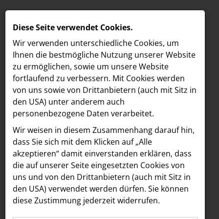
Diese Seite verwendet Cookies.
Wir verwenden unterschiedliche Cookies, um
Ihnen die best­mögliche Nutzung unserer Website
zu ermöglichen, sowie um unsere Website
fortlaufend zu verbessern. Mit Cookies werden
von uns sowie von Drittanbietern (auch mit Sitz in
den USA) unter anderem auch
personenbezogene Daten verarbeitet.
Meldungen
/
LOEBELL NORDBERG
MELDUNGEN
Wir weisen in diesem Zusammenhang darauf hin,
Text
Bilder
LOEBELL NORDBERG
dass Sie sich mit dem Klicken auf „Alle
akzeptieren“ damit ein­ver­standen erklären, dass
Lifestyle & Events
11.10.2024
die auf unserer Seite eingesetzten Cookies von
„Ring the bell“: VIPs
INNER
uns und von den Drittanbietern (auch mit Sitz in
aehre
den USA) verwendet werden dürfen. Sie können
und
diese Zustimmung jederzeit widerrufen.
Astoria Artshow
Wirtschaftsgrößen