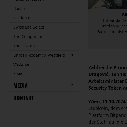
Raisin
Bi
section.d
Bitpanda De
Steelcoin/Fra
Swiss Life Select
Bundesminister
The Companion
The Hoxton
Unibail-Rodamco-Westfield
Vöslauer
Zahlreiche Prom
Dragović, Tennis
NMK
Arbeitsminister 
MEDIA
Security Token a
KONTAKT
Wien, 11.10.2024
Steelcoin, dem er
Plattform Bitpand
der Stahl auf die