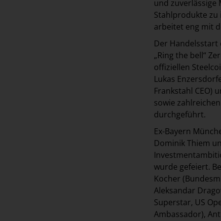
und zuverlässige 
Stahlprodukte zu 
arbeitet eng mit
Der Handelsstart 
„Ring the bell“ Z
offiziellen Steel
Lukas Enzersdorfe
Frankstahl CEO) u
sowie zahlreichen 
durchgeführt.
Ex-Bayern München
Dominik Thiem und
Investmentambiti
wurde gefeiert. B
Kocher (Bundesmin
Aleksandar Dragov
Superstar, US Ope
Ambassador), Anto