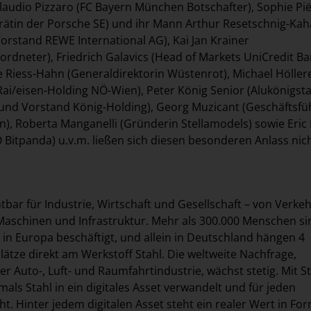
laudio Pizzaro (FC Bayern München Botschafter), Sophie Pi
srätin der Porsche SE) und ihr Mann Arthur Resetschnig-Kah
Vorstand REWE International AG), Kai Jan Krainer
ordneter), Friedrich Galavics (Head of Markets UniCredit B
e Riess-Hahn (Generaldirektorin Wüstenrot), Michael Höller
Rai/eisen-Holding NÖ-Wien), Peter König Senior (Alukönigsta
 und Vorstand König-Holding), Georg Muzicant (Geschäftsfü
en), Roberta Manganelli (Gründerin Stellamodels) sowie Eri
Bitpanda) u.v.m. ließen sich diesen besonderen Anlass nic
htbar für Industrie, Wirtschaft und Gesellschaft – von Verke
aschinen und Infrastruktur. Mehr als 300.000 Menschen si
e in Europa beschäftigt, und allein in Deutschland hängen 4
lätze direkt am Werkstoff Stahl. Die weltweite Nachfrage,
r Auto-, Luft- und Raumfahrtindustrie, wächst stetig. Mit S
mals Stahl in ein digitales Asset verwandelt und für jeden
t. Hinter jedem digitalen Asset steht ein realer Wert in Fo