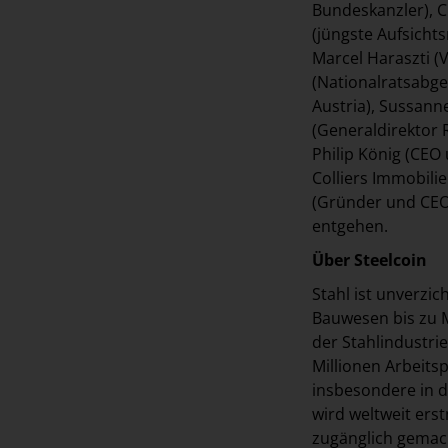
Bundeskanzler), C
(jüngste Aufsicht
Marcel Haraszti (
(Nationalratsabge
Austria), Sussann
(Generaldirektor 
Philip König (CEO
Colliers Immobili
(Gründer und CEO 
entgehen.
Über Steelcoin
Stahl ist unverzic
Bauwesen bis zu M
der Stahlindustri
Millionen Arbeitsp
insbesondere in de
wird weltweit erst
zugänglich gemach