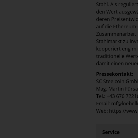
Stahl. Als reguli
den Wert ausgewäh
deren Preisentwick
auf die Ethereum-
Zusammenarbeit mi
Stahlmarkt zu inv
kooperiert eng mi
traditionelle Wer
damit einen neuen
Pressekontakt:
SC Steelcoin Gm
Mag. Martin Fürsa
Tel.: +43 676 722
Email: mf@loebel
Web: https://www
Service