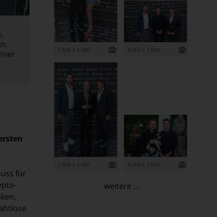
m,
th,
2 668 x 4 000
4 000 x 2 668
liver
ersten
2 668 x 4 000
4 000 x 2 668
huss für
ypto-
weitere ...
oken,
ahtlose