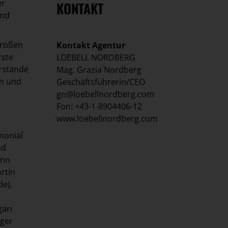
er
KONTAKT
und
großen
Kontakt Agentur
rste
LOEBELL NORDBERG
orstände
Mag. Grazia Nordberg
in und
Geschäftsführerin/CEO
gn@loebellnordberg.com
Fon: +43-1-8904406-12
www.loebellnordberg.com
monial
nd
ann
rtin
de),
gari
iger