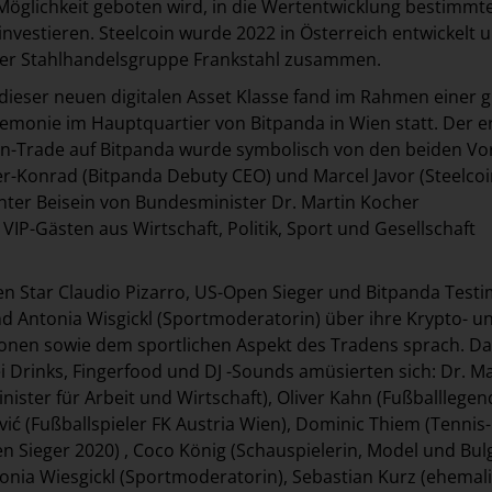
Möglichkeit geboten wird, in die Wertentwicklung bestimmt
investieren. Steelcoin wurde 2022 in Österreich entwickelt 
 der Stahlhandelsgruppe Frankstahl zusammen.
dieser neuen digitalen Asset Klasse fand im Rahmen einer 
eremonie im Hauptquartier von Bitpanda in Wien statt. Der e
coin-Trade auf Bitpanda wurde symbolisch von den beiden V
r-Konrad (Bitpanda Debuty CEO) und Marcel Javor (Steelco
nter Beisein von Bundesminister Dr. Martin Kocher
VIP-Gästen aus Wirtschaft, Politik, Sport und Gesellschaft
 Star Claudio Pizarro, US-Open Sieger und Bitpanda Testi
 Antonia Wisgickl (Sportmoderatorin) über ihre Krypto- u
onen sowie dem sportlichen Aspekt des Tradens sprach. D
ei Drinks, Fingerfood und DJ -Sounds amüsierten sich: Dr. Ma
ister für Arbeit und Wirtschaft), Oliver Kahn (Fußballlegen
ić (Fußballspieler FK Austria Wien), Dominic Thiem (Tennis-
n Sieger 2020) , Coco König (Schauspielerin, Model und Bul
nia Wiesgickl (Sportmoderatorin), Sebastian Kurz (ehemal