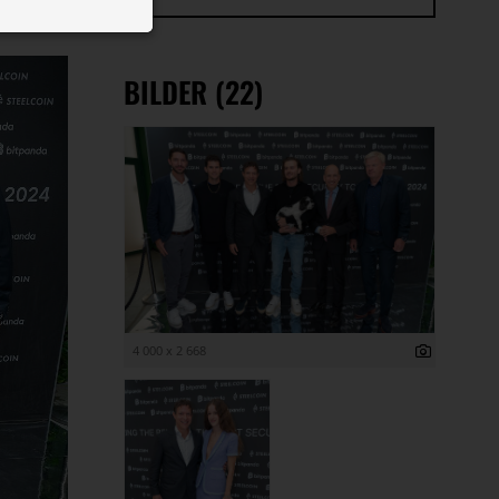
 ID auf Ihrem
 Funktion der
BILDER (22)
4 000 x 2 668