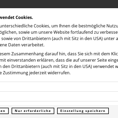
rwendet Cookies.
nterschiedliche Cookies, um Ihnen die best­mögliche Nutz
glichen, sowie um unsere Website fortlaufend zu verbesse
sowie von Drittanbietern (auch mit Sitz in den USA) unter
ne Daten verarbeitet.
iesem Zusammenhang darauf hin, dass Sie sich mit dem Klick
it ein­ver­standen erklären, dass die auf unserer Seite ein
 den Drittanbietern (auch mit Sitz in den USA) verwendet 
 NORDBERG
e Zustimmung jederzeit widerrufen.
ookies ermöglichen grundlegende Funktionen und sind für d
he bell“: VIPs und
Funktion der Website erforderlich. Diese Cookies speichern
kies erfassen Informationen anonym. Diese Informationen h
genen Daten und werden an keine Dritten übermittelt.
aftsgrößen feiern
e unsere Besucher unsere Website nutzen.
ren
Nur erforderliche
Einstellung speichern
ümer der Website (Erstanbieter)