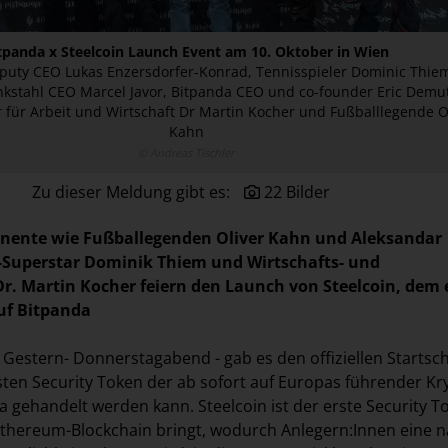
tpanda x Steelcoin Launch Event am 10. Oktober in Wien
puty CEO Lukas Enzersdorfer-Konrad, Tennisspieler Dominic Thie
nkstahl CEO Marcel Javor, Bitpanda CEO und co-founder Eric Demu
 für Arbeit und Wirtschaft Dr Martin Kocher und Fußballlegende O
Kahn
© Andreas Tischler
Zu dieser Meldung gibt es:
22 Bilder
inente wie Fußballegenden Oliver Kahn und Aleksandar
-Superstar Dominik Thiem und Wirtschafts- und
Dr. Martin Kocher feiern den Launch von Steelcoin, dem 
uf Bitpanda
. Gestern- Donnerstagabend - gab es den offiziellen Startsc
sten Security Token der ab sofort auf Europas führender Kr
a gehandelt werden kann. Steelcoin ist der erste Security T
 Ethereum-Blockchain bringt, wodurch Anlegern:Innen eine n