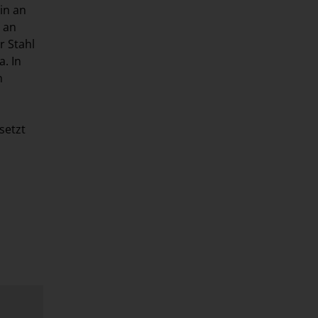
in an
 an
r Stahl
. In
n
setzt