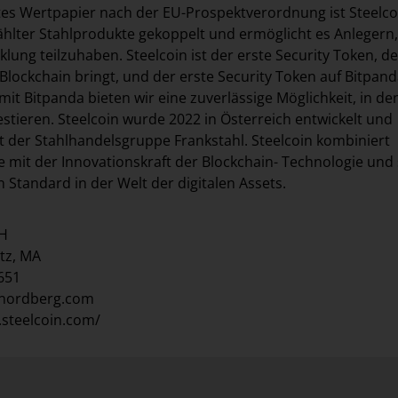
ertes Wertpapier nach der EU-Prospektverordnung ist Steelco
lter Stahlprodukte gekoppelt und ermöglicht es Anlegern,
lung teilzuhaben. Steelcoin ist der erste Security Token, de
Blockchain bringt, und der erste Security Token auf Bitpanda
t Bitpanda bieten wir eine zuverlässige Möglichkeit, in de
estieren. Steelcoin wurde 2022 in Österreich entwickelt und
t der Stahlhandelsgruppe Frankstahl. Steelcoin kombiniert
te mit der Innovationskraft der Blockchain- Technologie und 
 Standard in der Welt der digitalen Assets.
bH
tz, MA
1651
lnordberg.com
.steelcoin.com/