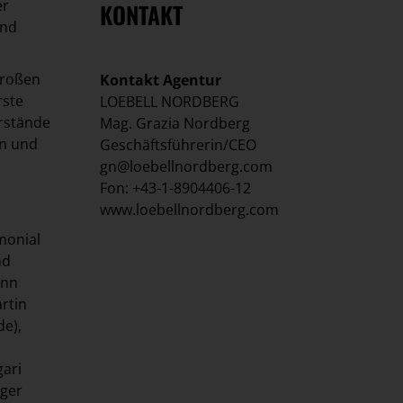
er
KONTAKT
und
großen
Kontakt Agentur
rste
LOEBELL NORDBERG
orstände
Mag. Grazia Nordberg
in und
Geschäftsführerin/CEO
gn@loebellnordberg.com
Fon: +43-1-8904406-12
www.loebellnordberg.com
monial
nd
ann
rtin
de),
gari
iger