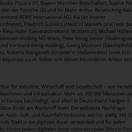
laudio Pizzaro (FC Bayern München Botschafter), Sophie Pi
srätin der Porsche SE) und ihr Mann Arthur Resetschnig-Kah
Vorstand REWE International AG), Kai Jan Krainer
ordneter), Friedrich Galavics (Head of Markets UniCredit B
e Riess-Hahn (Generaldirektorin Wüstenrot), Michael Höller
Rai/eisen-Holding NÖ-Wien), Peter König Senior (Alukönigsta
 und Vorstand König-Holding), Georg Muzicant (Geschäftsfü
en), Roberta Manganelli (Gründerin Stellamodels) sowie Eri
Bitpanda) u.v.m. ließen sich diesen besonderen Anlass nic
htbar für Industrie, Wirtschaft und Gesellschaft – von Verke
aschinen und Infrastruktur. Mehr als 300.000 Menschen si
e in Europa beschäftigt, und allein in Deutschland hängen 4
lätze direkt am Werkstoff Stahl. Die weltweite Nachfrage,
r Auto-, Luft- und Raumfahrtindustrie, wächst stetig. Mit S
mals Stahl in ein digitales Asset verwandelt und für jeden
t. Hinter jedem digitalen Asset steht ein realer Wert in Fo