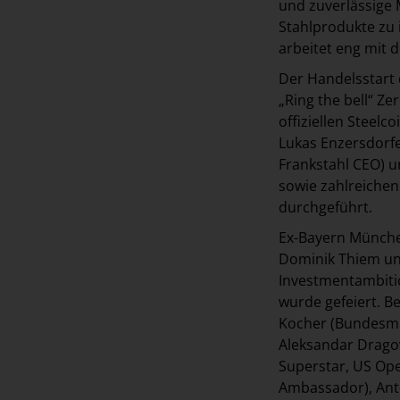
und zuverlässige 
Stahlprodukte zu 
arbeitet eng mit
Der Handelsstart 
„Ring the bell“ Z
offiziellen Steel
Lukas Enzersdorfe
Frankstahl CEO) u
sowie zahlreichen 
durchgeführt.
Ex-Bayern München
Dominik Thiem und
Investmentambiti
wurde gefeiert. B
Kocher (Bundesmin
Aleksandar Dragov
Superstar, US Ope
Ambassador), Anto