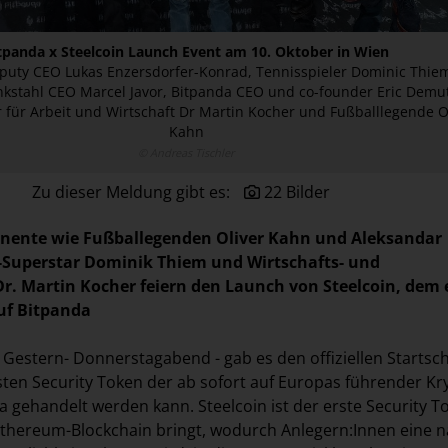
tpanda x Steelcoin Launch Event am 10. Oktober in Wien
puty CEO Lukas Enzersdorfer-Konrad, Tennisspieler Dominic Thie
nkstahl CEO Marcel Javor, Bitpanda CEO und co-founder Eric Demu
 für Arbeit und Wirtschaft Dr Martin Kocher und Fußballlegende O
Kahn
© Andreas Tischler
Zu dieser Meldung gibt es:
22 Bilder
inente wie Fußballegenden Oliver Kahn und Aleksandar
-Superstar Dominik Thiem und Wirtschafts- und
Dr. Martin Kocher feiern den Launch von Steelcoin, dem 
uf Bitpanda
. Gestern- Donnerstagabend - gab es den offiziellen Startsc
sten Security Token der ab sofort auf Europas führender Kr
a gehandelt werden kann. Steelcoin ist der erste Security T
 Ethereum-Blockchain bringt, wodurch Anlegern:Innen eine n