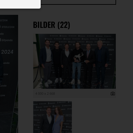
 ID auf Ihrem
 Funktion der
BILDER (22)
4 000 x 2 668