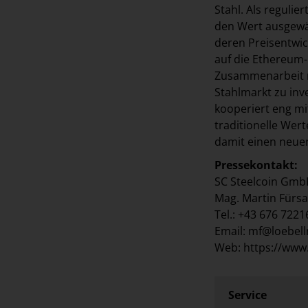
Stahl. Als reguli
den Wert ausgewäh
deren Preisentwick
auf die Ethereum-
Zusammenarbeit mi
Stahlmarkt zu inv
kooperiert eng mi
traditionelle Wer
damit einen neuen
Pressekontakt:
SC Steelcoin Gm
Mag. Martin Fürsa
Tel.: +43 676 722
Email: mf@loebel
Web: https://www
Service