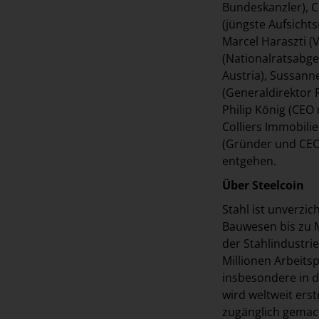
Bundeskanzler), C
(jüngste Aufsicht
Marcel Haraszti (
(Nationalratsabge
Austria), Sussann
(Generaldirektor 
Philip König (CEO
Colliers Immobili
(Gründer und CEO 
entgehen.
Über Steelcoin
Stahl ist unverzic
Bauwesen bis zu M
der Stahlindustri
Millionen Arbeitsp
insbesondere in de
wird weltweit erst
zugänglich gemach