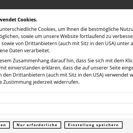
rwendet Cookies.
nterschiedliche Cookies, um Ihnen die best­mögliche Nutz
glichen, sowie um unsere Website fortlaufend zu verbesse
sowie von Drittanbietern (auch mit Sitz in den USA) unter
ne Daten verarbeitet.
iesem Zusammenhang darauf hin, dass Sie sich mit dem Klick
it ein­ver­standen erklären, dass die auf unserer Seite ein
 den Drittanbietern (auch mit Sitz in den USA) verwendet 
 NORDBERG
e Zustimmung jederzeit widerrufen.
ookies ermöglichen grundlegende Funktionen und sind für d
he bell“: VIPs und
Funktion der Website erforderlich. Diese Cookies speichern
kies erfassen Informationen anonym. Diese Informationen h
genen Daten und werden an keine Dritten übermittelt.
aftsgrößen feiern
e unsere Besucher unsere Website nutzen.
ren
Nur erforderliche
Einstellung speichern
ümer der Website (Erstanbieter)