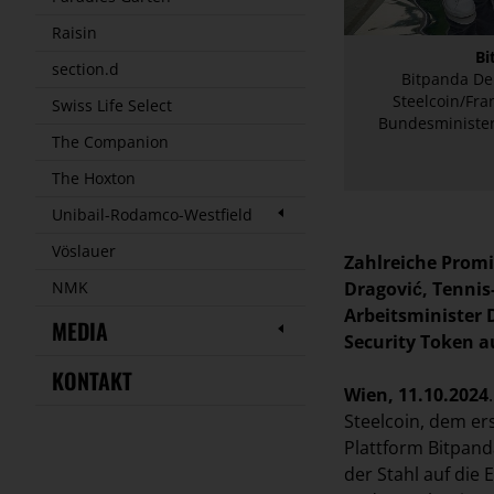
Raisin
Bi
section.d
Bitpanda De
Steelcoin/Fra
Swiss Life Select
Bundesminister
The Companion
The Hoxton
Unibail-Rodamco-Westfield
Vöslauer
Zahlreiche Prom
Dragović, Tennis
NMK
Arbeitsminister 
MEDIA
Security Token a
KONTAKT
Wien, 11.10.2024
Steelcoin, dem er
Plattform Bitpand
der Stahl auf die