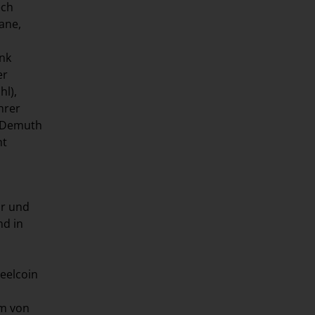
ëch
ane,
ank
er
hl),
hrer
c Demuth
ht
hr und
nd in
teelcoin
rm von