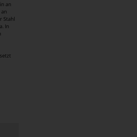
in an
 an
r Stahl
. In
n
setzt