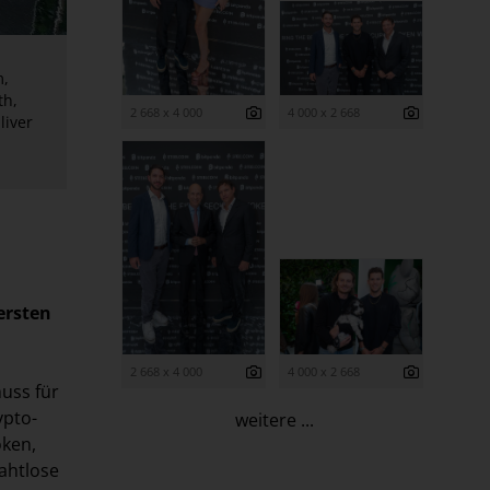
m,
th,
2 668 x 4 000
4 000 x 2 668
liver
ersten
2 668 x 4 000
4 000 x 2 668
huss für
ypto-
weitere ...
oken,
ahtlose