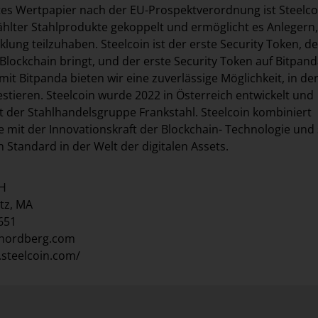
ertes Wertpapier nach der EU-Prospektverordnung ist Steelco
lter Stahlprodukte gekoppelt und ermöglicht es Anlegern,
lung teilzuhaben. Steelcoin ist der erste Security Token, de
Blockchain bringt, und der erste Security Token auf Bitpanda
t Bitpanda bieten wir eine zuverlässige Möglichkeit, in de
estieren. Steelcoin wurde 2022 in Österreich entwickelt und
t der Stahlhandelsgruppe Frankstahl. Steelcoin kombiniert
te mit der Innovationskraft der Blockchain- Technologie und 
 Standard in der Welt der digitalen Assets.
bH
tz, MA
1651
lnordberg.com
.steelcoin.com/