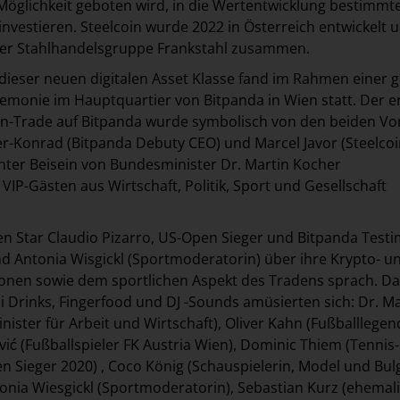
Möglichkeit geboten wird, in die Wertentwicklung bestimmt
investieren. Steelcoin wurde 2022 in Österreich entwickelt 
 der Stahlhandelsgruppe Frankstahl zusammen.
dieser neuen digitalen Asset Klasse fand im Rahmen einer 
eremonie im Hauptquartier von Bitpanda in Wien statt. Der e
coin-Trade auf Bitpanda wurde symbolisch von den beiden V
r-Konrad (Bitpanda Debuty CEO) und Marcel Javor (Steelco
nter Beisein von Bundesminister Dr. Martin Kocher
VIP-Gästen aus Wirtschaft, Politik, Sport und Gesellschaft
 Star Claudio Pizarro, US-Open Sieger und Bitpanda Testi
 Antonia Wisgickl (Sportmoderatorin) über ihre Krypto- u
onen sowie dem sportlichen Aspekt des Tradens sprach. D
ei Drinks, Fingerfood und DJ -Sounds amüsierten sich: Dr. Ma
ister für Arbeit und Wirtschaft), Oliver Kahn (Fußballlegen
ić (Fußballspieler FK Austria Wien), Dominic Thiem (Tennis-
n Sieger 2020) , Coco König (Schauspielerin, Model und Bul
nia Wiesgickl (Sportmoderatorin), Sebastian Kurz (ehemal