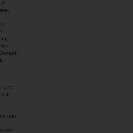
ëch
ane,
ank
er
hl),
hrer
c Demuth
ht
hr und
nd in
teelcoin
rm von