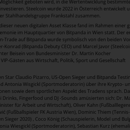
Möglichkeit geboten wird, in die Wertentwicklung bestimmt
investieren. Steelcoin wurde 2022 in Österreich entwickelt 
 der Stahlhandelsgruppe Frankstahl zusammen.
dieser neuen digitalen Asset Klasse fand im Rahmen einer 
eremonie im Hauptquartier von Bitpanda in Wien statt. Der e
coin-Trade auf Bitpanda wurde symbolisch von den beiden V
r-Konrad (Bitpanda Debuty CEO) und Marcel Javor (Steelco
nter Beisein von Bundesminister Dr. Martin Kocher
VIP-Gästen aus Wirtschaft, Politik, Sport und Gesellschaft
 Star Claudio Pizarro, US-Open Sieger und Bitpanda Testi
 Antonia Wisgickl (Sportmoderatorin) über ihre Krypto- u
onen sowie dem sportlichen Aspekt des Tradens sprach. D
ei Drinks, Fingerfood und DJ -Sounds amüsierten sich: Dr. Ma
ister für Arbeit und Wirtschaft), Oliver Kahn (Fußballlegen
ić (Fußballspieler FK Austria Wien), Dominic Thiem (Tennis-
n Sieger 2020) , Coco König (Schauspielerin, Model und Bul
nia Wiesgickl (Sportmoderatorin), Sebastian Kurz (ehemal