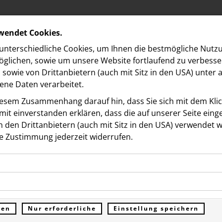
rwendet Cookies.
nterschiedliche Cookies, um Ihnen die best­mögliche Nutz
glichen, sowie um unsere Website fortlaufend zu verbesse
sowie von Drittanbietern (auch mit Sitz in den USA) unter
ne Daten verarbeitet.
iesem Zusammenhang darauf hin, dass Sie sich mit dem Klick
it ein­ver­standen erklären, dass die auf unserer Seite ein
 den Drittanbietern (auch mit Sitz in den USA) verwendet 
 NORDBERG
e Zustimmung jederzeit widerrufen.
ookies ermöglichen grundlegende Funktionen und sind für d
he bell“: VIPs und
Funktion der Website erforderlich. Diese Cookies speichern
kies erfassen Informationen anonym. Diese Informationen h
genen Daten und werden an keine Dritten übermittelt.
aftsgrößen feiern
e unsere Besucher unsere Website nutzen.
ren
Nur erforderliche
Einstellung speichern
ümer der Website (Erstanbieter)