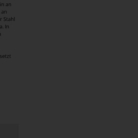
in an
 an
r Stahl
. In
n
setzt