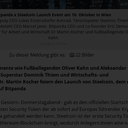
tpanda x Steelcoin Launch Event am 10. Oktober in Wien
puty CEO Lukas Enzersdorfer-Konrad, Tennisspieler Dominic Thie
nkstahl CEO Marcel Javor, Bitpanda CEO und co-founder Eric Demu
 für Arbeit und Wirtschaft Dr Martin Kocher und Fußballlegende O
Kahn
© Andreas Tischler
Zu dieser Meldung gibt es:
22 Bilder
inente wie Fußballegenden Oliver Kahn und Aleksandar
-Superstar Dominik Thiem und Wirtschafts- und
Dr. Martin Kocher feiern den Launch von Steelcoin, dem 
uf Bitpanda
. Gestern- Donnerstagabend - gab es den offiziellen Startsc
sten Security Token der ab sofort auf Europas führender Kr
a gehandelt werden kann. Steelcoin ist der erste Security T
 Ethereum-Blockchain bringt, wodurch Anlegern:Innen eine n