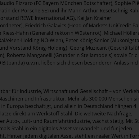
laudio Pizzaro (FC Bayern München Botschafter), Sophie Pi
srätin der Porsche SE) und ihr Mann Arthur Resetschnig-Kah
Vorstand REWE International AG), Kai Jan Krainer
ordneter), Friedrich Galavics (Head of Markets UniCredit B
e Riess-Hahn (Generaldirektorin Wüstenrot), Michael Höller
Rai/eisen-Holding NÖ-Wien), Peter König Senior (Alukönigsta
 und Vorstand König-Holding), Georg Muzicant (Geschäftsfü
en), Roberta Manganelli (Gründerin Stellamodels) sowie Eri
Bitpanda) u.v.m. ließen sich diesen besonderen Anlass nic
htbar für Industrie, Wirtschaft und Gesellschaft – von Verke
aschinen und Infrastruktur. Mehr als 300.000 Menschen si
e in Europa beschäftigt, und allein in Deutschland hängen 4
lätze direkt am Werkstoff Stahl. Die weltweite Nachfrage,
r Auto-, Luft- und Raumfahrtindustrie, wächst stetig. Mit S
mals Stahl in ein digitales Asset verwandelt und für jeden
t. Hinter jedem digitalen Asset steht ein realer Wert in Fo