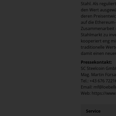
Stahl. Als reguli
den Wert ausgewäh
deren Preisentwick
auf die Ethereum-
Zusammenarbeit mi
Stahlmarkt zu inv
kooperiert eng mi
traditionelle Wer
damit einen neuen
Pressekontakt:
SC Steelcoin Gm
Mag. Martin Fürsa
Tel.: +43 676 722
Email: mf@loebel
Web: https://www
Service