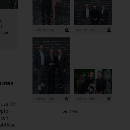
m,
th,
2 668 x 4 000
4 000 x 2 668
liver
ersten
2 668 x 4 000
4 000 x 2 668
huss für
ypto-
weitere ...
oken,
ahtlose