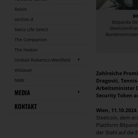
Raisin
Bi
section.d
Bitpanda De
Steelcoin/Fra
Swiss Life Select
Bundesminister
The Companion
The Hoxton
Unibail-Rodamco-Westfield
Vöslauer
Zahlreiche Prom
Dragović, Tennis
NMK
Arbeitsminister 
MEDIA
Security Token a
KONTAKT
Wien, 11.10.2024
Steelcoin, dem er
Plattform Bitpand
der Stahl auf die