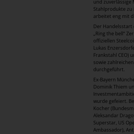
und zuverlässige 
Stahlprodukte zu 
arbeitet eng mit
Der Handelsstart 
„Ring the bell“ Z
offiziellen Steel
Lukas Enzersdorfe
Frankstahl CEO) u
sowie zahlreichen 
durchgeführt.
Ex-Bayern München
Dominik Thiem und
Investmentambiti
wurde gefeiert. B
Kocher (Bundesmin
Aleksandar Dragov
Superstar, US Ope
Ambassador), Anto