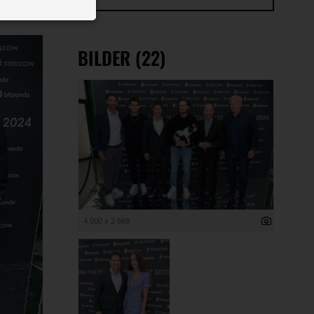
 ID auf Ihrem
 Funktion der
BILDER (22)
4 000 x 2 668