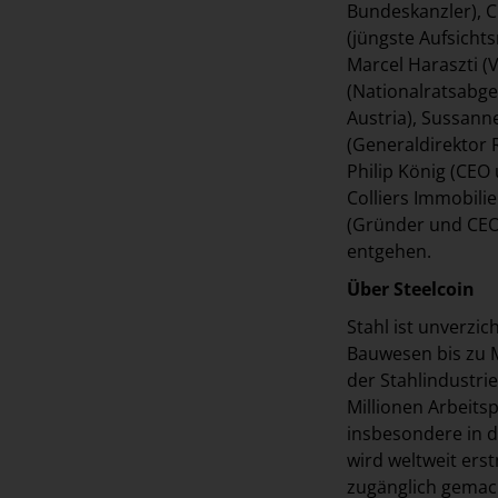
Bundeskanzler), C
(jüngste Aufsicht
Marcel Haraszti (
(Nationalratsabge
Austria), Sussann
(Generaldirektor 
Philip König (CEO
Colliers Immobili
(Gründer und CEO 
entgehen.
Über Steelcoin
Stahl ist unverzic
Bauwesen bis zu M
der Stahlindustri
Millionen Arbeitsp
insbesondere in de
wird weltweit erst
zugänglich gemach