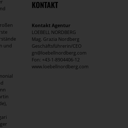
er
KONTAKT
und
großen
Kontakt Agentur
rste
LOEBELL NORDBERG
orstände
Mag. Grazia Nordberg
in und
Geschäftsführerin/CEO
gn@loebellnordberg.com
Fon: +43-1-8904406-12
www.loebellnordberg.com
monial
nd
ann
rtin
de),
gari
iger